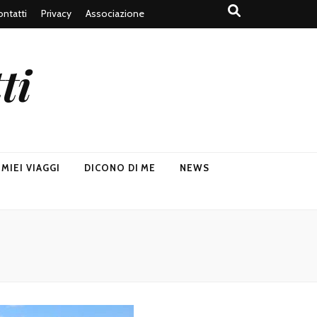
ntatti
Privacy
Associazione
ti
I MIEI VIAGGI
DICONO DI ME
NEWS