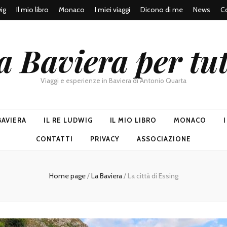
wig
Il mio libro
Monaco
I miei viaggi
Dicono di me
News
Co
a Baviera per tut
Viaggi e esperienze in Baviera di Antonio Quarta
BAVIERA
IL RE LUDWIG
IL MIO LIBRO
MONACO
CONTATTI
PRIVACY
ASSOCIAZIONE
Home page
/
La Baviera
/
La città di Essing