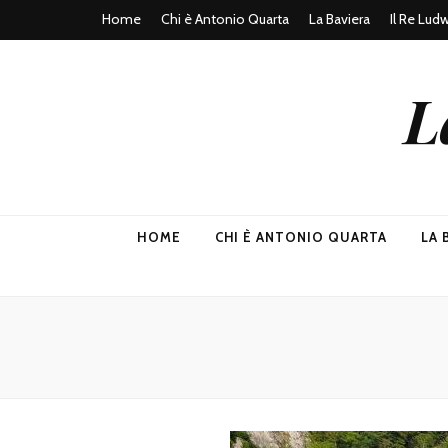
Home
Chi è Antonio Quarta
La Baviera
Il Re Lud
L
HOME
CHI È ANTONIO QUARTA
LA 