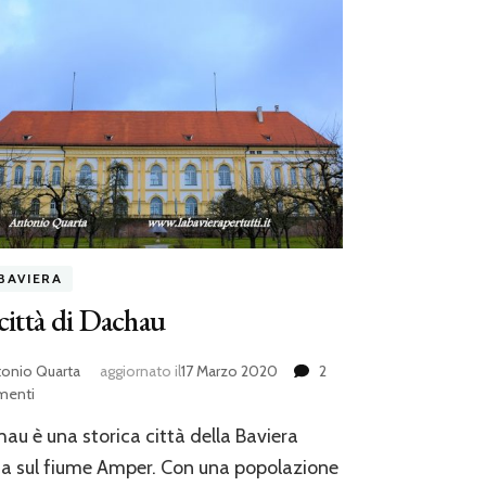
BAVIERA
città di Dachau
tonio Quarta
aggiornato il
17 Marzo 2020
2
su
enti
La
au è una storica città della Baviera
città
di
a sul fiume Amper. Con una popolazione
Dachau