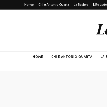
Home
Chi è Antonio Quarta
La Baviera
Il Re Lud
L
HOME
CHI È ANTONIO QUARTA
LA 