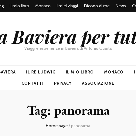
wig
Il mio libro
Monaco
I miei viaggi
Dicono di me
News
Co
a Baviera per tut
Viaggi e esperienze in Baviera di Antonio Quarta
BAVIERA
IL RE LUDWIG
IL MIO LIBRO
MONACO
CONTATTI
PRIVACY
ASSOCIAZIONE
Tag:
panorama
Home page
/
panorama