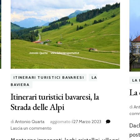
ITINERARI TURISTICI BAVARESI
LA
LA 
BAVIERA
La 
Itinerari turistici bavaresi, la
Strada delle Alpi
di
An
comm
di
Antonio Quarta
aggiornato il
27 Marzo 2023
Dach
su
Lascia un commento
post
Itinerari