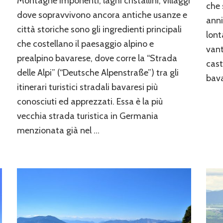
Montagne imponenti, laghi cristallini, villaggi
turistici
che 
bavaresi,
dove sopravvivono ancora antiche usanze e
anni
la
città storiche sono gli ingredienti principali
Strada
lon
che costellano il paesaggio alpino e
delle
vant
Alpi
prealpino bavarese, dove corre la “Strada
cast
delle Alpi” (“Deutsche Alpenstraße”) tra gli
bava
itinerari turistici stradali bavaresi più
conosciuti ed apprezzati. Essa è la più
vecchia strada turistica in Germania
menzionata già nel …