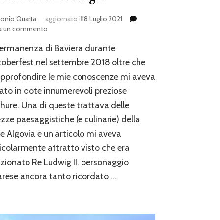
tonio Quarta
aggiornato il
18 Luglio 2021
su
ia un commento
L’anello
ermanenza di Baviera durante
di
Re
toberfest nel settembre 2018 oltre che
Ludwig
pprofondire le mie conoscenze mi aveva
II
ato in dote innumerevoli preziose
hure. Una di queste trattava delle
ezze paesaggistiche (e culinarie) della
e Algovia e un articolo mi aveva
icolarmente attratto visto che era
ionato Re Ludwig II, personaggio
rese ancora tanto ricordato …