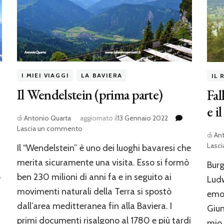
I MIEI VIAGGI
LA BAVIERA
IL 
Il Wendelstein (prima parte)
Fal
e i
di
Antonio Quarta
aggiornato il
13 Gennaio 2022
su
Lascia un commento
di
An
Il
Lasc
Il “Wendelstein” è uno dei luoghi bavaresi che
Wendelstein
(prima
merita sicuramente una visita. Esso si formò
Burg
parte)
o
ben 230 milioni di anni fa e in seguito ai
Ludw
movimenti naturali della Terra si spostò
emoz
dall’area meditteranea fin alla Baviera. I
Giun
primi documenti risalgono al 1780 e più tardi
mio 