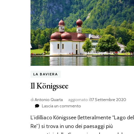
LA BAVIERA
Il Königssee
di
Antonio Quarta
aggiornato il
17 Settembre 2020
su
Lascia un commento
Il
L’idilliaco Königssee (letteralmente “Lago del
Königssee
Re”) si trova in uno dei paesaggi più