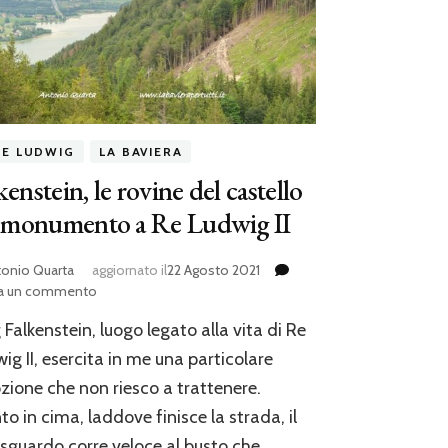
RE LUDWIG
LA BAVIERA
kenstein, le rovine del castello
l monumento a Re Ludwig II
tonio Quarta
aggiornato il
22 Agosto 2021
su
ia un commento
Falkenstein,
 Falkenstein, luogo legato alla vita di Re
le
rovine
ig II, esercita in me una particolare
del
ione che non riesco a trattenere.
castello
to in cima, laddove finisce la strada, il
e
il
sguardo corre veloce al busto che