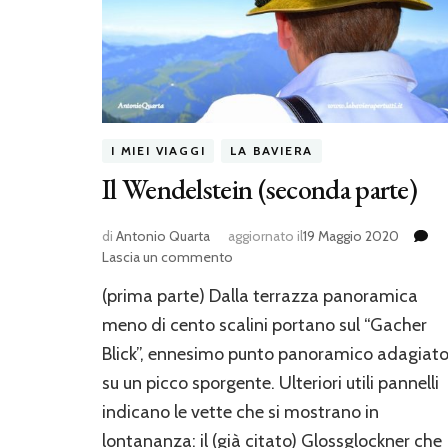
I MIEI VIAGGI
LA BAVIERA
Il Wendelstein (seconda parte)
di
Antonio Quarta
aggiornato il
19 Maggio 2020
su
Lascia un commento
Il
(prima parte) Dalla terrazza panoramica
Wendelstein
(seconda
meno di cento scalini portano sul “Gacher
parte)
Blick”, ennesimo punto panoramico adagiat
su un picco sporgente. Ulteriori utili pannelli
indicano le vette che si mostrano in
lontananza: il (già citato) Glossglockner che