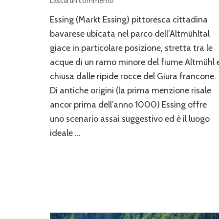
su
Lascia un commento
La
Essing (Markt Essing) pittoresca cittadina
città
di
bavarese ubicata nel parco dell’Altmühltal
Essing
giace in particolare posizione, stretta tra le
acque di un ramo minore del fiume Altmühl 
chiusa dalle ripide rocce del Giura francone.
Di antiche origini (la prima menzione risale
ancor prima dell’anno 1000) Essing offre
uno scenario assai suggestivo ed è il luogo
ideale …