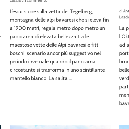
su
Lascia un commento
Il
di
An
L’escursione sulla vetta del Tegelberg,
Tegelberg
Lasc
montagna delle alpi bavaresi che si eleva fin
La p
a 1900 metri, regala metro dopo metro un
l’Ok
e
panorama di elevata bellezza tra le
ad a
maestose vette delle Alpi bavaresi e fitti
port
boschi, scenario ancor più suggestivo nel
broc
periodo invernale quando il panorama
bell
circostante si trasforma in uno scintillante
verd
mantello bianco. La salita …
part
menz
bava