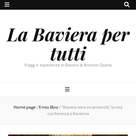
La Baviera per
tutti
Viaggi e esperienze in Baviera di Antonio Quarta
Home page
/
Il mio libro
/
“Baviera terra incantevole”, la mia
conferenza a Ravenna