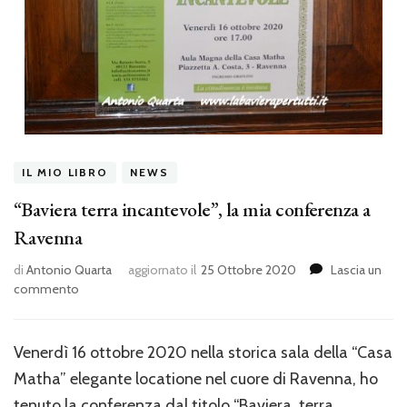
IL MIO LIBRO
NEWS
“Baviera terra incantevole”, la mia conferenza a
Ravenna
di
Antonio Quarta
aggiornato il
25 Ottobre 2020
Lascia un
su
commento
“Baviera
terra
incantevole”,
Venerdì 16 ottobre 2020 nella storica sala della “Casa
la
Matha” elegante locatione nel cuore di Ravenna, ho
mia
conferenza
tenuto la conferenza dal titolo “Baviera, terra