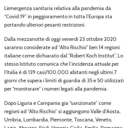
“Covid.19”
L’emergenza sanitaria relativa alla pandemia da
in
“Covid.19” in peggioramento in tutta l’Europa sta
Baviera,
secondo
portando ulteriori pesanti restrizioni.
aggiornamento
(ottobre
Dalla mezzanotte di oggi venerdi 23 ottobre 2020
2020)
saranno considerate ad “Alto Rischio” ben 14 regioni
italiane come dichiarato dal “Robert Koch Institut”. Lo
stesso Istituto comunica che l’incidenza attuale per
l’Italia è di 139 casi/100.000 abitanti negli ultimi 7
giorni che supera i limiti di guardia di 35 e 50 utilizzati
per “monitorare” i numeri legati alla pandemia.
Dopo Liguria e Campania gia “sanzionate” come
regioni ad “Alto Rischio” si aggiungono Valle d’Aosta,
Umbria, Lombardia, Piemonte, Toscana, Veneto,
Lazio, Abruzzo, Friuli-Venezia Giulia, Emilia-Romagna,