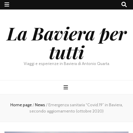
La Baviera per
tutti
Viaggi e esperienze in Baviera di Antonio Quarta
Home page
/
News
/
Emergenza sanitaria “Covid.19” in Baviera,
secondo aggiornamento (ottobre 2020)