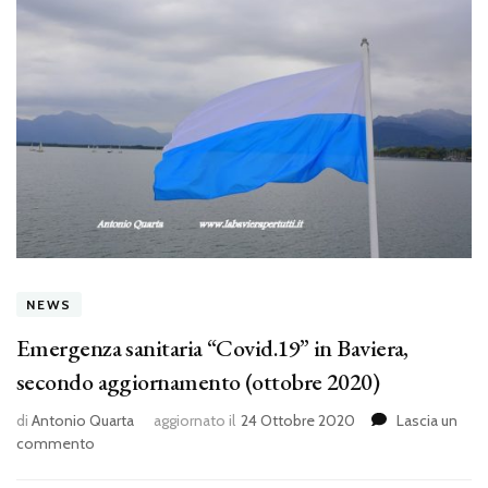
NEWS
Emergenza sanitaria “Covid.19” in Baviera,
secondo aggiornamento (ottobre 2020)
di
Antonio Quarta
aggiornato il
24 Ottobre 2020
Lascia un
su
commento
Emergenza
sanitaria