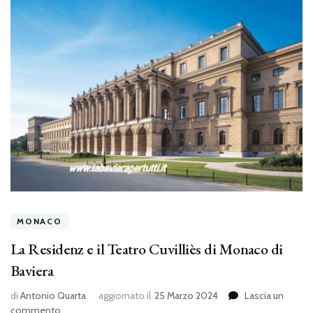
MONACO
La Residenz e il Teatro Cuvilliès di Monaco di
Baviera
di
Antonio Quarta
aggiornato il
25 Marzo 2024
Lascia un
su
commento