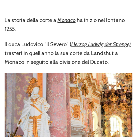
La
Residenz
e
La storia della corte a
Monaco
ha inizio nel lontano
il
1255.
Teatro
Cuvilliès
di
Il duca Ludovico “il Severo” (
Herzog Ludwig der Strenge)
Monaco
trasferì in quell’anno la sua corte da Landshut a
di
Monaco in seguito alla divisione del Ducato.
Baviera