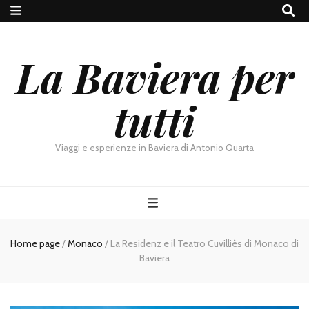
La Baviera per
tutti
Viaggi e esperienze in Baviera di Antonio Quarta
Home page
/
Monaco
/
La Residenz e il Teatro Cuvilliès di Monaco di
Baviera