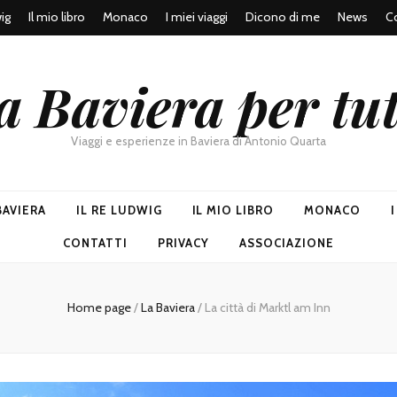
wig
Il mio libro
Monaco
I miei viaggi
Dicono di me
News
Co
a Baviera per tut
Viaggi e esperienze in Baviera di Antonio Quarta
BAVIERA
IL RE LUDWIG
IL MIO LIBRO
MONACO
CONTATTI
PRIVACY
ASSOCIAZIONE
Home page
/
La Baviera
/
La città di Marktl am Inn