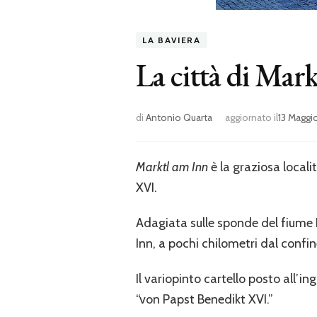
LA BAVIERA
La città di Mar
di
Antonio Quarta
aggiornato il
13 Maggi
Marktl am Inn
è la graziosa locali
XVI.
Adagiata sulle sponde del fiume I
Inn, a pochi chilometri dal confin
Il variopinto cartello posto all’
“von Papst Benedikt XVI.”