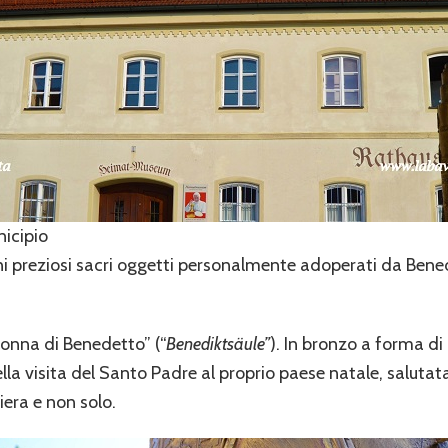
icipio
uni preziosi sacri oggetti personalmente adoperati da Ben
.
olonna di Benedetto” (“
Benediktsäule”
). In bronzo a forma di 
a visita del Santo Padre al proprio paese natale, salutata
iera e non solo.