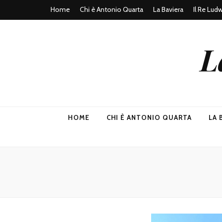
Home
Chi è Antonio Quarta
La Baviera
Il Re Lud
L
HOME
CHI È ANTONIO QUARTA
LA 