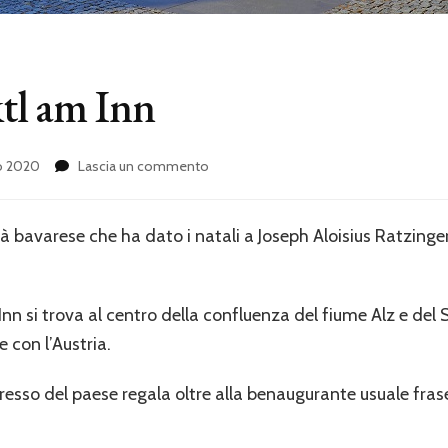
ktl am Inn
su
o 2020
Lascia un commento
La
città
di
tà bavarese che ha dato i natali a Joseph Aloisius Ratzinge
Marktl
am
Inn
nn si trova al centro della confluenza del fiume Alz e del
e con l’Austria.
ingresso del paese regala oltre alla benaugurante usuale fra