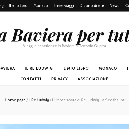
wig
Il mio libro
Monaco
I miei viaggi
Dicono di me
News
Co
a Baviera per tut
Viaggi e esperienze in Baviera di Antonio Quarta
BAVIERA
IL RE LUDWIG
IL MIO LIBRO
MONACO
CONTATTI
PRIVACY
ASSOCIAZIONE
Home page
/
Il Re Ludwig
/
L’ultima sosta di Re Ludwig II a Seeshaupt