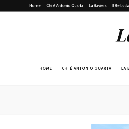
Home
Chi è Antonio Quarta
La Baviera
Il Re Lud
L
HOME
CHI È ANTONIO QUARTA
LA 