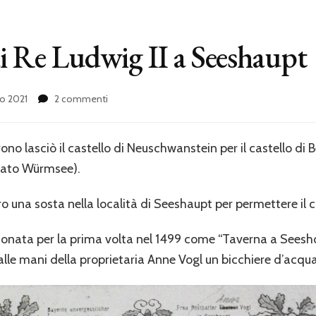
di Re Ludwig II a Seeshaupt
su
o 2021
2 commenti
L’ultima
sosta
di
no lasciò il castello di Neuschwanstein per il castello di Be
Re
mato Würmsee).
Ludwig
II
a
ro una sosta nella località di Seeshaupt per permettere il 
Seeshaupt
zionata per la prima volta nel 1499 come “Taverna a Seeshoi
lle mani della proprietaria Anne Vogl un bicchiere d’acqua