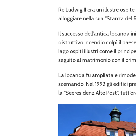
Re Ludwig II era un illustre ospi
alloggiare nella sua “Stanza del R
Il successo dell’antica locanda in
distruttivo incendio colpì il paes
lago ospiti illustri come il princ
seguito al matrimonio con il prim
La locanda fu ampliata e rimoder
scemando. Nel 1992 gli edifici pre
la “Seeresidenz Alte Post”, tutt’