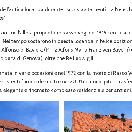
te dell’antica locanda durante i suoi spostamenti tra Neus
e”.
iziò con l’allora proprietario Rasso Vogl nel 1816 con la su
e. Nel tempo sostarono in questa locanda in felice posizione
ipe Alfonso di Baviera (Prinz Alfons Maria Franz von Bayern)
o duca di Genova), oltre che Re Ludwig II.
nata in varie occasioni e nel 1972 con la morte di Rasso 
esistenti furono demoliti e nel 2001 i primi ospiti si trasfe
ora elegante e rinomato complesso residenziale per anziani.