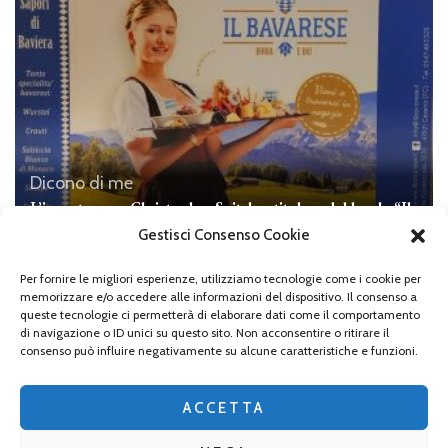
Dicono di me
L’incontro con Christopher Spitzley, titolare del locale “Il
Bavarese”
Gestisci Consenso Cookie
Per fornire le migliori esperienze, utilizziamo tecnologie come i cookie per
memorizzare e/o accedere alle informazioni del dispositivo. Il consenso a
queste tecnologie ci permetterà di elaborare dati come il comportamento
di navigazione o ID unici su questo sito. Non acconsentire o ritirare il
Lascia un commento
consenso può influire negativamente su alcune caratteristiche e funzioni.
Devi essere
connesso
per inviare un commento.
ACCETTA