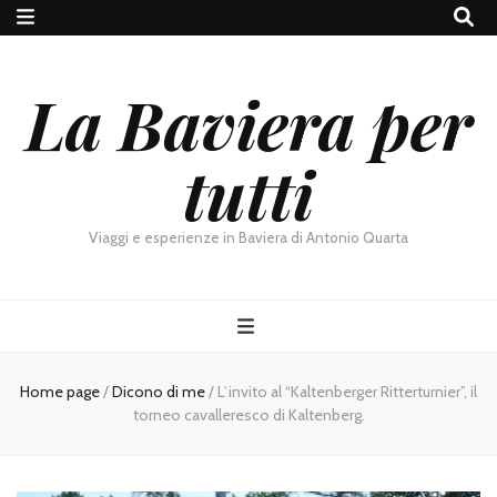
La Baviera per
tutti
Viaggi e esperienze in Baviera di Antonio Quarta
Home page
/
Dicono di me
/
L’invito al “Kaltenberger Ritterturnier”, il
torneo cavalleresco di Kaltenberg.