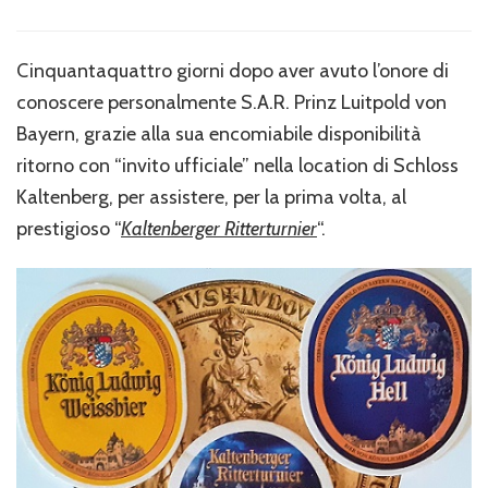
L’invito
al
“Kaltenberger
Cinquantaquattro giorni dopo aver avuto l’onore di
Ritterturnier”,
conoscere personalmente S.A.R. Prinz Luitpold von
il
torneo
Bayern, grazie alla sua encomiabile disponibilità
cavalleresco
ritorno con “invito ufficiale” nella location di Schloss
di
Kaltenberg, per assistere, per la prima volta, al
Kaltenberg.
prestigioso “
Kaltenberger Ritterturnier
“.