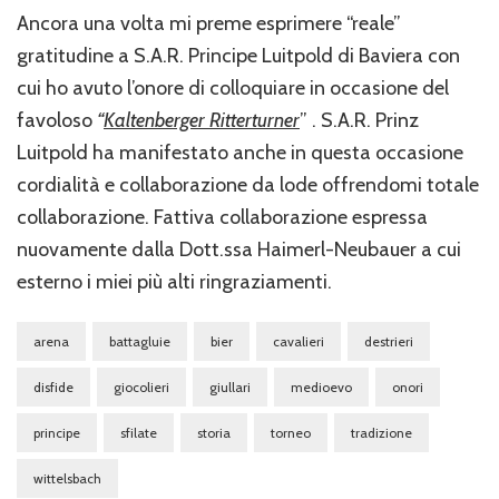
Ancora una volta mi preme esprimere “reale”
gratitudine a S.A.R. Principe Luitpold di Baviera con
cui ho avuto l’onore di colloquiare in occasione del
favoloso
“
Kaltenberger Ritterturner
” . S.A.R. Prinz
Luitpold ha manifestato anche in questa occasione
cordialità e collaborazione da lode offrendomi totale
collaborazione. Fattiva collaborazione espressa
nuovamente dalla Dott.ssa Haimerl-Neubauer a cui
esterno i miei più alti ringraziamenti.
arena
battagluie
bier
cavalieri
destrieri
disfide
giocolieri
giullari
medioevo
onori
principe
sfilate
storia
torneo
tradizione
wittelsbach