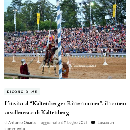
DICONO DI ME
L’invito al “Kaltenberger Ritterturnier”, il torneo
cavalleresco di Kaltenberg.
di
Antonio Quarta
aggiornato il
11 Luglio 2021
Lascia un
su
commento