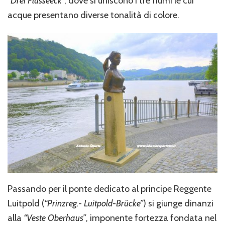
“Drei Flüsseeck”
, dove si uniscono i tre fiumi le cui
acque presentano diverse tonalità di colore.
Passando per il ponte dedicato al principe Reggente
Luitpold (
“Prinzreg.- Luitpold-Brücke”
) si giunge dinanzi
alla
“Veste Oberhaus”
, imponente fortezza fondata nel