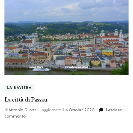
LA BAVIERA
La città di Passau
di
Antonio Quarta
aggiornato il
4 Ottobre 2020
Lascia un
su
commento
La
città