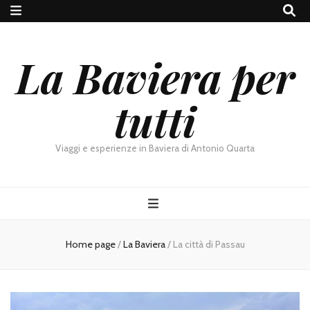
La Baviera per
tutti
Viaggi e esperienze in Baviera di Antonio Quarta
Home page
/
La Baviera
/
La città di Passau