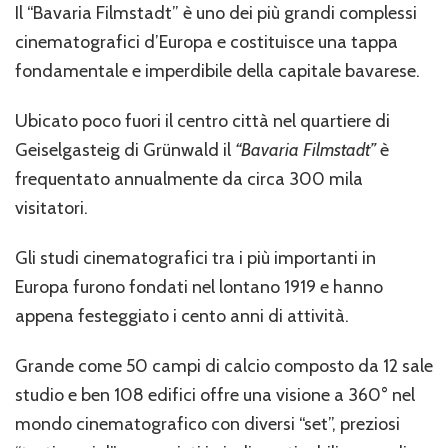
Filmstadt”
Il “Bavaria Filmstadt” è uno dei più grandi complessi
di
cinematografici d’Europa e costituisce una tappa
Monaco
di
fondamentale e imperdibile della capitale bavarese.
Baviera
Ubicato poco fuori il centro città nel quartiere di
Geiselgasteig di Grünwald il
“Bavaria Filmstadt”
è
frequentato annualmente da circa 300 mila
visitatori.
Gli studi cinematografici tra i più importanti in
Europa furono fondati nel lontano 1919 e hanno
appena festeggiato i cento anni di attività.
Grande come 50 campi di calcio composto da 12 sale
studio e ben 108 edifici offre una visione a 360° nel
mondo cinematografico con diversi “set”, preziosi