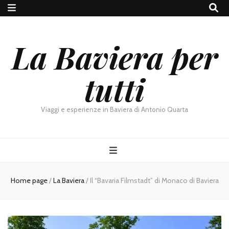
La Baviera per
tutti
Viaggi e esperienze in Baviera di Antonio Quarta
Home page
/
La Baviera
/
Il “Bavaria Filmstadt” di Monaco di Baviera