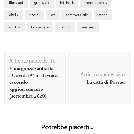
filmstadt
grünwald
hitchock
memorabilies
obelix
ricordi
set
sommergibile
storia
studios
televisione
u-boot
western
Navigazione
Articolo precedente
articolo
Emergenza sanitaria
Articolo successivo
“Covid.19” in Baviera:
secondo
La città di Passau
aggiornamento
(settembre 2020)
Potrebbe piacerti...