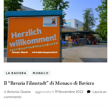
LA BAVIERA
MONACO
Il “Bavaria Filmstadt” di Monaco di Baviera
di
Antonio Quarta
aggiornato il
19 Novembre 2022
Lascia un
su
commento
Il
“Bavaria