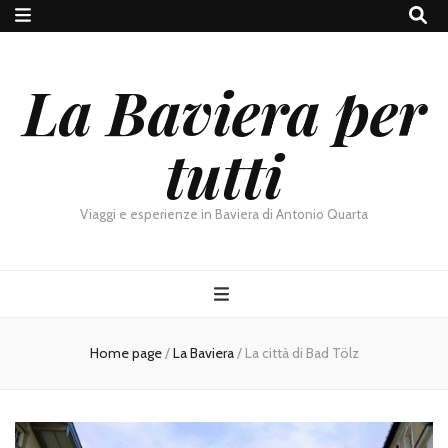
La Baviera per
tutti
Viaggi e esperienze in Baviera di Antonio Quarta
Home page
/
La Baviera
/
La città di Bad Tölz