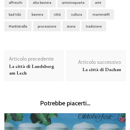
affreschi
alta baviera
antonioquarta
arte
bad tölz
baviera
città
cultura
marienstift
Marktstraße
processione
storia
tradizione
Navigazione
Articolo precedente
articolo
Articolo successivo
La città di Landsberg
La città di Dachau
am Lech
Potrebbe piacerti...