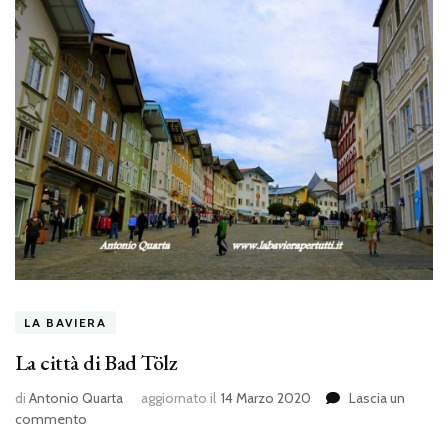
LA BAVIERA
La città di Bad Tölz
di
Antonio Quarta
aggiornato il
14 Marzo 2020
Lascia un
su
commento
La