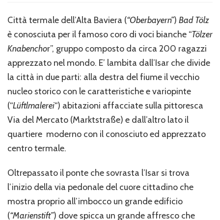
città
di
Città termale dell’Alta Baviera (
“Oberbayern”
)
Bad Tölz
Bad
è conosciuta per il famoso coro di voci bianche “
Tölzer
Tölz
Knabencho
r”, gruppo composto da circa 200 ragazzi
apprezzato nel mondo. E’ lambita dall’Isar che divide
la città in due parti: alla destra del fiume il vecchio
nucleo storico con le caratteristiche e variopinte
(“
Lüftlmalerei
“) abitazioni affacciate sulla pittoresca
Via del Mercato (Marktstraße) e dall’altro lato il
quartiere moderno con il conosciuto ed apprezzato
centro termale.
Oltrepassato il ponte che sovrasta l’Isar si trova
l’inizio della via pedonale del cuore cittadino che
mostra proprio all’imbocco un grande edificio
(
“Marienstift”
) dove spicca un grande affresco che