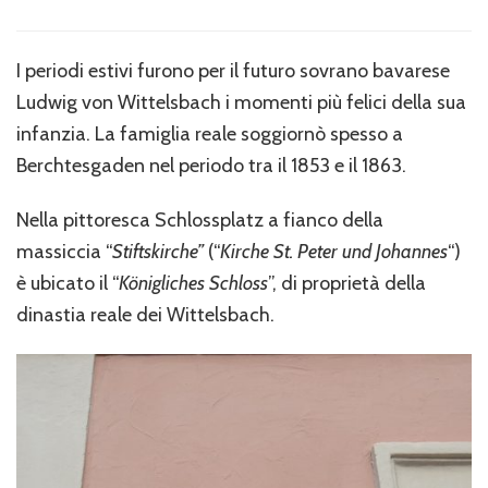
Berchtesgaden,
la
stele
I periodi estivi furono per il futuro sovrano bavarese
in
Ludwig von Wittelsbach i momenti più felici della sua
ricordo
di
infanzia. La famiglia reale soggiornò spesso a
Re
Berchtesgaden nel periodo tra il 1853 e il 1863.
Ludwig
II
Nella pittoresca Schlossplatz a fianco della
massiccia “
Stiftskirche”
(“
Kirche St. Peter und Johannes
“)
è ubicato il “
Königliches Schloss
”, di proprietà della
dinastia reale dei Wittelsbach.