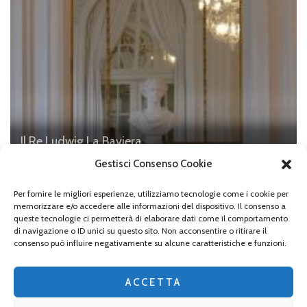
Il Re Ludwig
La Baviera
Bad Kissingen, il busto di Re Ludwig II
Gestisci Consenso Cookie
Per fornire le migliori esperienze, utilizziamo tecnologie come i cookie per
memorizzare e/o accedere alle informazioni del dispositivo. Il consenso a
queste tecnologie ci permetterà di elaborare dati come il comportamento
di navigazione o ID unici su questo sito. Non acconsentire o ritirare il
Lascia un commento
consenso può influire negativamente su alcune caratteristiche e funzioni.
Devi essere
connesso
per inviare un commento.
ACCETTA