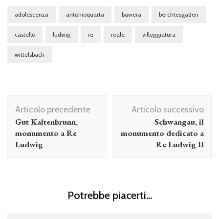
adolescenza
antonioquarta
baviera
berchtesgaden
castello
ludwig
re
reale
villeggiatura
wittelsbach
Navigazione
Articolo precedente
Articolo successivo
articolo
Gut Kaltenbrunn,
Schwangau, il
monumento a Re
monumento dedicato a
Ludwig
Re Ludwig II
Potrebbe piacerti...