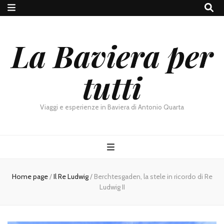
La Baviera per
tutti
Viaggi e esperienze in Baviera di Antonio Quarta
Home page
/
Il Re Ludwig
/
Berchtesgaden, la stele in ricordo di Re
Ludwig II