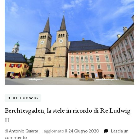
IL RE LUDWIG
Berchtesgaden, la stele in ricordo di Re Ludwig
II
di
Antonio Quarta
aggiornato il
24 Giugno 2020
Lascia un
su
commento