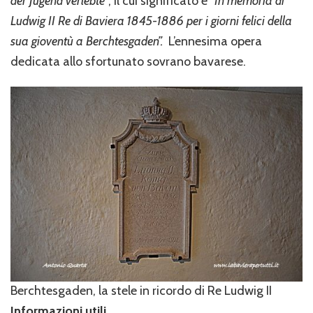
der Jugend verlebte”
, il cui significato è
“
In memoria di
Ludwig II Re di Baviera 1845-1886 per i giorni felici della
sua gioventù a Berchtesgaden”.
L’ennesima opera
dedicata allo sfortunato sovrano bavarese.
Berchtesgaden, la stele in ricordo di Re Ludwig II
Informazioni utili