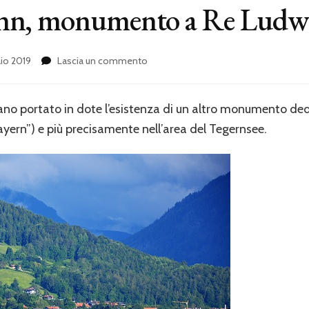
nn, monumento a Re Ludw
su
aio 2019
Lascia un commento
Gut
Kaltenbrunn,
monumento
ano portato in dote l’esistenza di un altro monumento dedi
a
ayern”) e più precisamente nell’area del Tegernsee.
Re
Ludwig