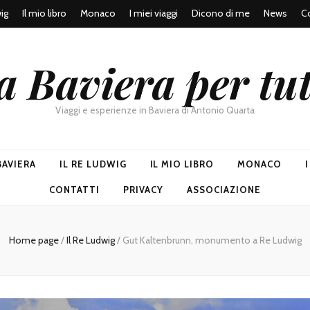
wig
Il mio libro
Monaco
I miei viaggi
Dicono di me
News
Co
a Baviera per tut
Viaggi e esperienze in Baviera di Antonio Quarta
BAVIERA
IL RE LUDWIG
IL MIO LIBRO
MONACO
CONTATTI
PRIVACY
ASSOCIAZIONE
Home page
/
Il Re Ludwig
/
Gut Kaltenbrunn, monumento a Re Ludwig