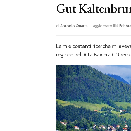
Gut Kaltenbru
di
Antonio Quarta
aggiornato il
14 Febbr
Le mie costanti ricerche mi avev
regione dell’Alta Baviera (“Oberb