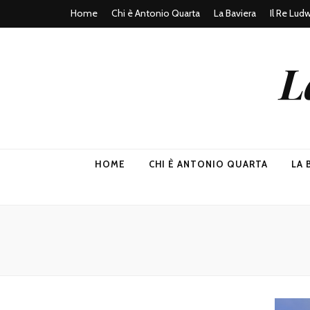
Home
Chi è Antonio Quarta
La Baviera
Il Re Lud
L
HOME
CHI È ANTONIO QUARTA
LA 