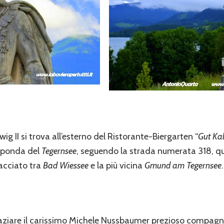
 II si trova all’esterno del Ristorante-Biergarten “
Gut Ka
 sponda del
Tegernsee
, seguendo la strada numerata 318, qu
racciato tra
Bad Wiessee
e la più vicina
Gmund am Tegernsee
.
aziare il carissimo Michele Nussbaumer prezioso compagno