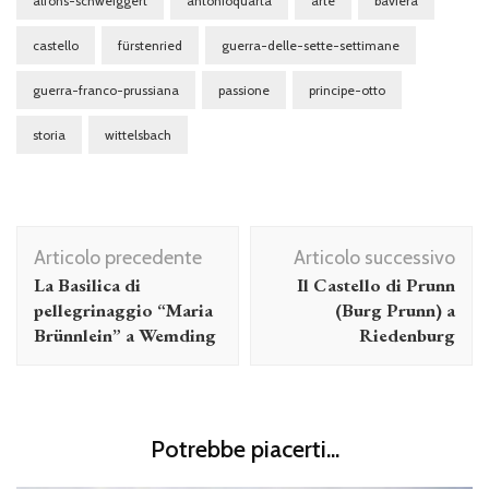
alfons-schweiggert
antonioquarta
arte
baviera
castello
fürstenried
guerra-delle-sette-settimane
guerra-franco-prussiana
passione
principe-otto
storia
wittelsbach
Navigazione
Articolo precedente
Articolo successivo
articolo
La Basilica di
Il Castello di Prunn
pellegrinaggio “Maria
(Burg Prunn) a
Brünnlein” a Wemding
Riedenburg
Potrebbe piacerti...