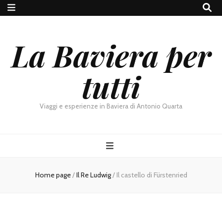
La Baviera per
tutti
Viaggi e esperienze in Baviera di Antonio Quarta
Home page
/
Il Re Ludwig
/
Il castello di Fürstenried