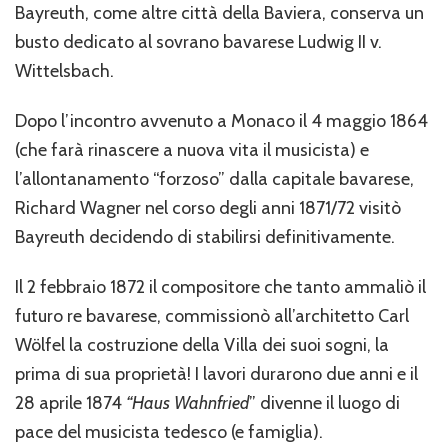
a
Bayreuth, come altre città della Baviera, conserva un
Re
busto dedicato al sovrano bavarese Ludwig II v.
Ludwig
II
Wittelsbach.
Dopo l’incontro avvenuto a Monaco il 4 maggio 1864
(che farà rinascere a nuova vita il musicista) e
l’allontanamento “forzoso” dalla capitale bavarese,
Richard Wagner nel corso degli anni 1871/72 visitò
Bayreuth decidendo di stabilirsi definitivamente.
Il 2 febbraio 1872 il compositore che tanto ammaliò il
futuro re bavarese, commissionò all’architetto Carl
Wölfel la costruzione della Villa dei suoi sogni, la
prima di sua proprietà! I lavori durarono due anni e il
28 aprile 1874
“Haus Wahnfried
” divenne il luogo di
pace del musicista tedesco (e famiglia).