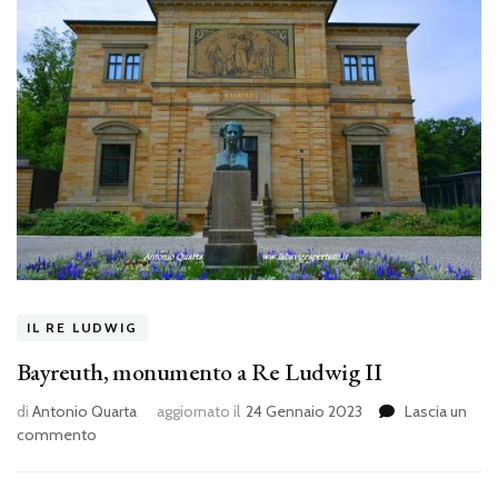
IL RE LUDWIG
Bayreuth, monumento a Re Ludwig II
di
Antonio Quarta
aggiornato il
24 Gennaio 2023
Lascia un
su
commento
Bayreuth,
monumento