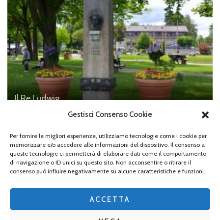
Il Re Ludwig
Prien, monumento a Re Ludwig
Gestisci Consenso Cookie
Per fornire le migliori esperienze, utilizziamo tecnologie come i cookie per
memorizzare e/o accedere alle informazioni del dispositivo. Il consenso a
queste tecnologie ci permetterà di elaborare dati come il comportamento
di navigazione o ID unici su questo sito. Non acconsentire o ritirare il
Lascia un commento
consenso può influire negativamente su alcune caratteristiche e funzioni.
Devi essere
connesso
per inviare un commento.
ACCETTA