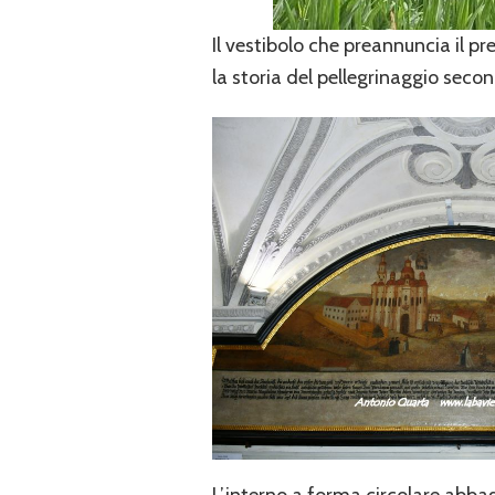
Il vestibolo che preannuncia il pr
la storia del pellegrinaggio seco
L’interno a forma circolare abbagl