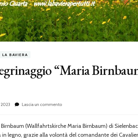
LA BAVIERA
llegrinaggio “Maria Birnbau
su
o 2023
Lascia un commento
La
chiesa
di
 Birnbaum (Wallfahrtskirche Maria Birnbaum) di Sielenbach fu
pellegrinaggio
a in legno, grazie alla volontà del comandante dei Cavalier
“Maria