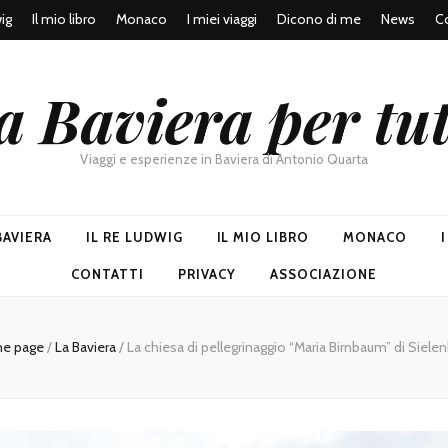
wig
Il mio libro
Monaco
I miei viaggi
Dicono di me
News
Co
a Baviera per tut
Viaggi e esperienze in Baviera di Antonio Quarta
BAVIERA
IL RE LUDWIG
IL MIO LIBRO
MONACO
CONTATTI
PRIVACY
ASSOCIAZIONE
e page
/
La Baviera
/
La chiesa di pellegrinaggio “Maria Birnbaum” di Siele