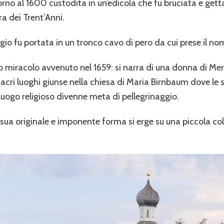
orno al 1600 custodita in un’edicola che fu bruciata e gett
ra dei Trent’Anni.
gio fu portata in un tronco cavo di pero da cui prese il no
rimo miracolo avvenuto nel 1659: si narra di una donna di Me
sacri luoghi giunse nella chiesa di Maria Birnbaum dove le
uogo religioso divenne meta di pellegrinaggio.
sua originale e imponente forma si erge su una piccola co