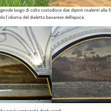
egevole luogo di culto custodisce due dipinti risalenti all
ndo l’idioma del dialetto bavarese dell’epoca.
ia per la sontuosità degli arredi.