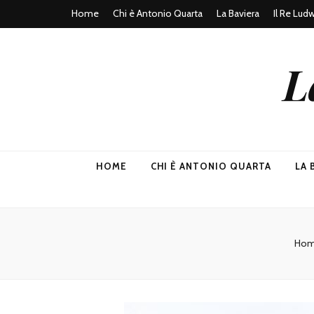
Home
Chi è Antonio Quarta
La Baviera
Il Re Lud
L
HOME
CHI È ANTONIO QUARTA
LA 
Hom