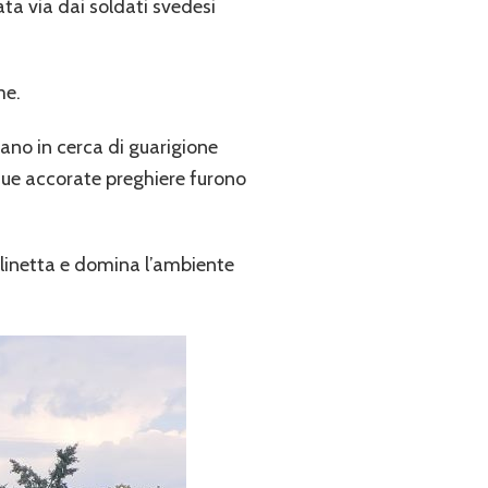
ata via dai soldati svedesi
me.
rano in cerca di guarigione
 sue accorate preghiere furono
llinetta e domina l’ambiente