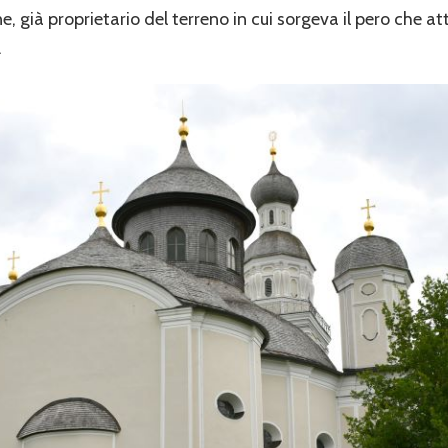
Birnbaum”
ne, già proprietario del terreno in cui sorgeva il pero che att
di
.
Sielenbach