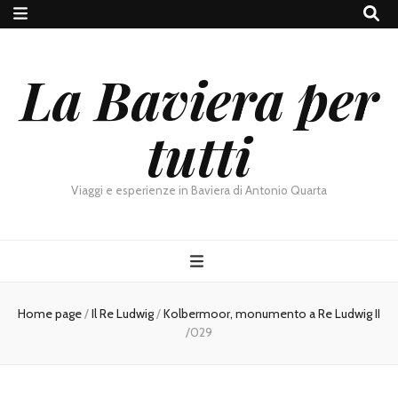
La Baviera per
tutti
Viaggi e esperienze in Baviera di Antonio Quarta
Home page
/
Il Re Ludwig
/
Kolbermoor, monumento a Re Ludwig II
/
029