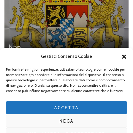
News
Lo stemma dello “Stato libero di Baviera”
Gestisci Consenso Cookie
Per fornire le migliori esperienze, utilizziamo tecnologie come i cookie per
memorizzare e/o accedere alle informazioni del dispositivo. Il consenso a
queste tecnologie ci permetterà di elaborare dati come il comportamento
di navigazione o ID unici su questo sito. Non acconsentire o ritirare il
Lascia un commento
consenso può influire negativamente su alcune caratteristiche e funzioni.
Devi essere
connesso
per inviare un commento.
ACCETTA
NEGA