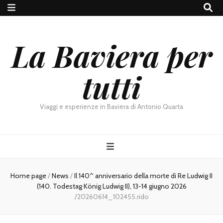
La Baviera per
tutti
Viaggi e esperienze in Baviera di Antonio Quarta
Home page
/
News
/
Il 140^ anniversario della morte di Re Ludwig II
(140. Todestag König Ludwig II), 13-14 giugno 2026
/
20260614_102455.rido