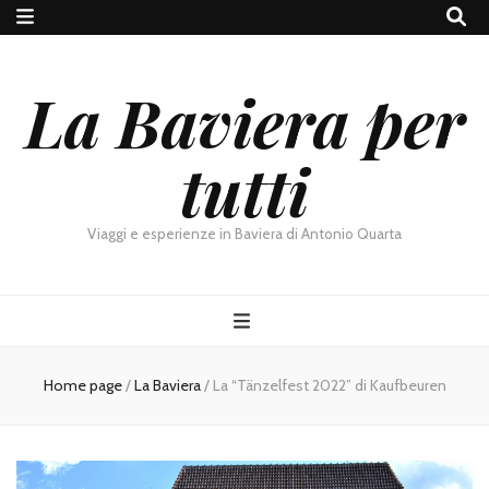
La Baviera per
tutti
Viaggi e esperienze in Baviera di Antonio Quarta
Home page
/
La Baviera
/
La “Tänzelfest 2022” di Kaufbeuren