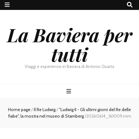
La Baviera per
tutti
Viaggi e esperienze in Baviera di Antonio Quarta
Home page
/
Il Re Ludwig
/
"Ludwig II - Gli ultimi giorni del Re delle
fiabe", la mostra nel museo di Starnberg
/
20260614_161009.mm