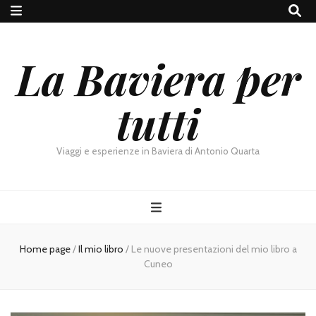
La Baviera per
tutti
Viaggi e esperienze in Baviera di Antonio Quarta
Home page
/
Il mio libro
/
Le nuove presentazioni del mio libro a
Cuneo