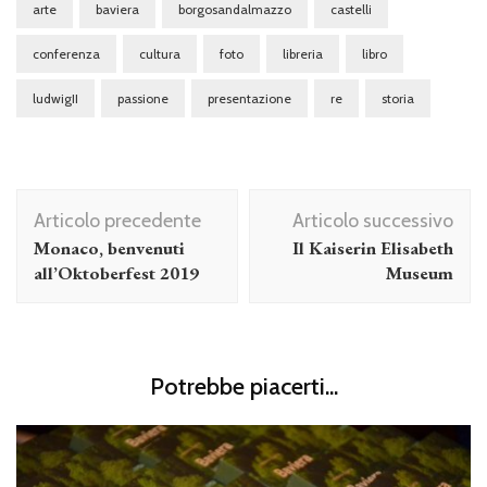
arte
baviera
borgosandalmazzo
castelli
conferenza
cultura
foto
libreria
libro
ludwigII
passione
presentazione
re
storia
Navigazione
Articolo precedente
Articolo successivo
articolo
Monaco, benvenuti
Il Kaiserin Elisabeth
all’Oktoberfest 2019
Museum
Potrebbe piacerti...