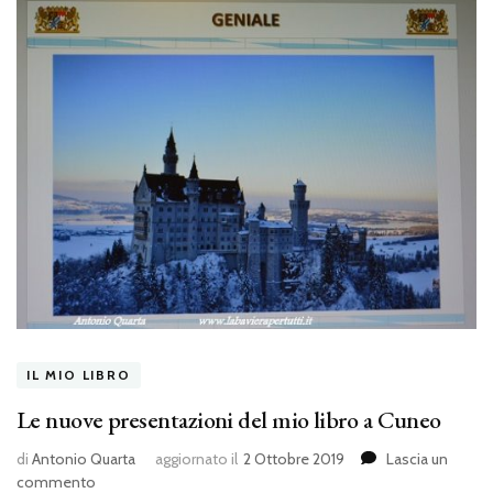
IL MIO LIBRO
Le nuove presentazioni del mio libro a Cuneo
di
Antonio Quarta
aggiornato il
2 Ottobre 2019
Lascia un
su
commento