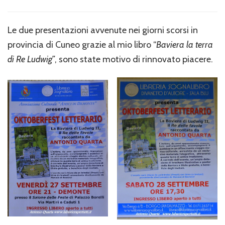
Le
nuove
presentazioni
Le due presentazioni avvenute nei giorni scorsi in
del
provincia di Cuneo grazie al mio libro “
Baviera la terra
mio
libro
di Re Ludwig”
, sono state motivo di rinnovato piacere.
a
Cuneo