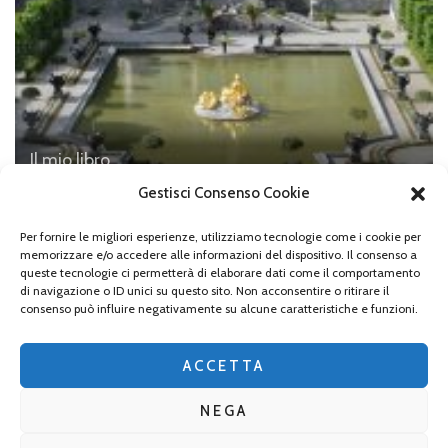
Il mio libro
Il mio libro, “Baviera, la terra di Re Ludwig”
Gestisci Consenso Cookie
Per fornire le migliori esperienze, utilizziamo tecnologie come i cookie per
memorizzare e/o accedere alle informazioni del dispositivo. Il consenso a
queste tecnologie ci permetterà di elaborare dati come il comportamento
di navigazione o ID unici su questo sito. Non acconsentire o ritirare il
Lascia un commento
consenso può influire negativamente su alcune caratteristiche e funzioni.
Devi essere
connesso
per inviare un commento.
ACCETTA
NEGA