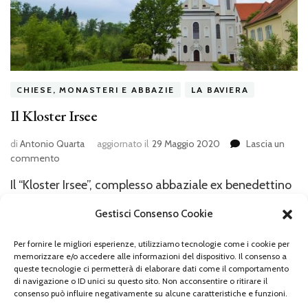
CHIESE, MONASTERI E ABBAZIE
LA BAVIERA
Il Kloster Irsee
di
Antonio Quarta
aggiornato il
29 Maggio 2020
Lascia un
su
commento
Il
Il “Kloster Irsee”, complesso abbaziale ex benedettino
Kloster
Irsee
la cui fondazione risale al 1182 fu ricostruito, dopo
Gestisci Consenso Cookie
alterne vicende, in stile barocco tra la fine del 1600 e
gli inizi del 1700 e domina ancor oggi il piccolo paese
Per fornire le migliori esperienze, utilizziamo tecnologie come i cookie per
memorizzare e/o accedere alle informazioni del dispositivo. Il consenso a
di Irsee. La striscia d’asfalto denominata “OAL12” che
queste tecnologie ci permetterà di elaborare dati come il comportamento
di navigazione o ID unici su questo sito. Non acconsentire o ritirare il
si incunea nel folto e rigoglioso verde circostante mi
consenso può influire negativamente su alcune caratteristiche e funzioni.
…