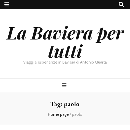
La Baviera per
tutti
Viaggi e esperienze in Baviera di Antonio Quarta
Tag:
paolo
Home page
/
paolo