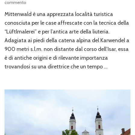
su
commento
La
Mittenwald è una apprezzata località turistica
città
di
conosciuta per le case affrescate con la tecnica della
Mittenwald
“Lüftlmalerei” e per l’antica arte della liuteria.
Adagiata ai piedi della catena alpina del Karwendel a
900 metri s.l.m. non distante dal corso dell’Isar, essa
è di antiche origini e di rilevante importanza
trovandosi su una direttrice che un tempo …