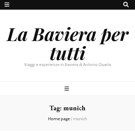
La Baviera per
tutti
Viaggi e esperienze in Baviera di Antonio Quarta
Tag:
munich
Home page
/
munich