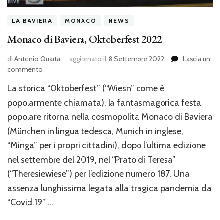
LA BAVIERA
MONACO
NEWS
Monaco di Baviera, Oktoberfest 2022
di
Antonio Quarta
aggiornato il
8 Settembre 2022
Lascia un
su
commento
Monaco
La storica “Oktoberfest” (“Wiesn” come è
di
Baviera,
popolarmente chiamata), la fantasmagorica festa
Oktoberfest
popolare ritorna nella cosmopolita Monaco di Baviera
2022
(München in lingua tedesca, Munich in inglese,
“Minga” per i propri cittadini), dopo l’ultima edizione
nel settembre del 2019, nel “Prato di Teresa”
(“Theresiewiese”) per l’edizione numero 187. Una
assenza lunghissima legata alla tragica pandemia da
“Covid.19” …