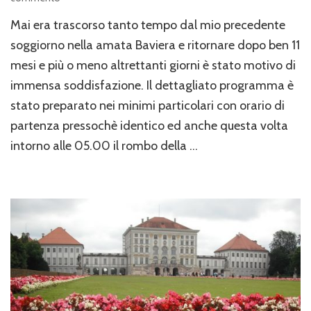
Il
Mai era trascorso tanto tempo dal mio precedente
mio
soggiorno
soggiorno nella amata Baviera e ritornare dopo ben 11
in
mesi e più o meno altrettanti giorni è stato motivo di
Baviera
immensa soddisfazione. Il dettagliato programma è
n.
62
stato preparato nei minimi particolari con orario di
partenza pressochè identico ed anche questa volta
intorno alle 05.00 il rombo della …