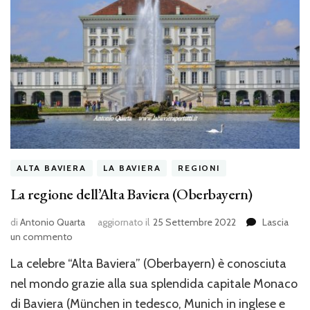
ALTA BAVIERA
LA BAVIERA
REGIONI
La regione dell’Alta Baviera (Oberbayern)
di
Antonio Quarta
aggiornato il
25 Settembre 2022
Lascia
su
un commento
La
La celebre “Alta Baviera” (Oberbayern) è conosciuta
regione
dell’Alta
nel mondo grazie alla sua splendida capitale Monaco
Baviera
di Baviera (München in tedesco, Munich in inglese e
(Oberbayern)