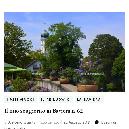
I MIEI VIAGGI
IL RE LUDWIG
LA BAVIERA
Il mio soggiorno in Baviera n. 62
di
Antonio Quarta
aggiornato il
22 Agosto 2021
Lascia un
su
commento