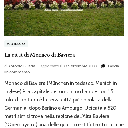
MONACO
La città di Monaco di Baviera
di
Antonio Quarta
aggiornato il
23 Settembre 2022
Lascia
su
un commento
La
Monaco di Baviera (München in tedesco, Munich in
città
di
inglese) è la capitale dell’omonimo Land e con 1,5
Monaco
mln. di abitanti è la terza città più popolata della
di
Germania, dopo Berlino e Amburgo. Ubicata a 520
Baviera
metri slm si trova nella regione dell’Alta Baviera
(“Oberbayern”) una delle quattro entità territoriali che