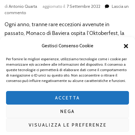
di
Antonio Quarta
aggiornato il
7 Settembre 2022
Lascia un
su
commento
Monaco,
Ogni anno, tranne rare eccezioni avvenute in
benvenuti
all’Oktoberfest
passato, Monaco di Baviera ospita l’Oktoberfest, la
2019
festa popolare più importante del mondo! La
Gestisci Consenso Cookie
fantasmagorica kermesse della cultura tradizionale
bavarese vanta secoli di storia e ci riporta indietro nel
Per fornire le migliori esperienze, utilizziamo tecnologie come i cookie per
memorizzare e/o accedere alle informazioni del dispositivo. Il consenso a
tempo, all’ottobre del 1810, quando per celebrare le
queste tecnologie ci permetterà di elaborare dati come il comportamento
di navigazione o ID unici su questo sito. Non acconsentire o ritirare il
nozze dell’allora principe ereditario (il futuro secondo
consenso può influire negativamente su alcune caratteristiche e funzioni.
re di Baviera) Ludwig …
ACCETTA
NEGA
VISUALIZZA LE PREFERENZE
2026 Copyright
La Baviera per tutti
.
Blossom Mommy Blog |