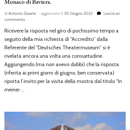
Monaco di Baviera.
di
Antonio Quarta
aggiornato il
30 Giugno 2023
Lascia un
su
commento
“In
Ricevere la risposta nel giro di pochissimo tempo a
Meiner
Vorstellung”,
seguito della mia richiesta di “Accredito” dalla
la
Referente del “Deutsches Theatermuseum” si è
mostra
rivelata ancora una volta una consuetudine.
delle
esibizioni
Aggiungendo (ma non avevo dubbi) che la risposta
teatrali
(riferita ai primi giorni di giugno, ben conservata)
esclusive
per
riporta l’invito per la visita della mostra dal titolo “In
Re
meiner …
Ludwig
II
a
Monaco
di
Baviera.