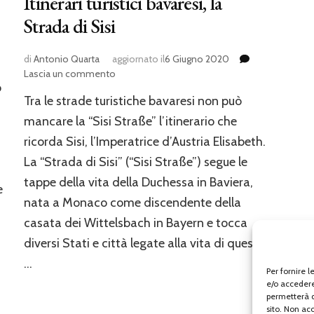
Itinerari turistici bavaresi, la
Strada di Sisi
di
Antonio Quarta
aggiornato il
6 Giugno 2020
su
Lascia un commento
o
Itinerari
Tra le strade turistiche bavaresi non può
turistici
bavaresi,
mancare la “Sisi Straße” l’itinerario che
la
ricorda Sisi, l’Imperatrice d’Austria Elisabeth.
Strada
La “Strada di Sisi” (“Sisi Straße”) segue le
di
Sisi
tappe della vita della Duchessa in Baviera,
e
nata a Monaco come discendente della
casata dei Wittelsbach in Bayern e tocca
diversi Stati e città legate alla vita di questa
…
Per fornire 
e/o accedere
permetterà d
sito. Non ac