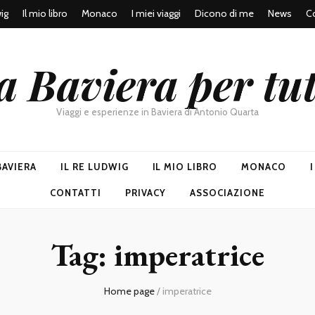
wig
Il mio libro
Monaco
I miei viaggi
Dicono di me
News
Co
a Baviera per tut
Viaggi e esperienze in Baviera di Antonio Quarta
BAVIERA
IL RE LUDWIG
IL MIO LIBRO
MONACO
CONTATTI
PRIVACY
ASSOCIAZIONE
Tag:
imperatrice
Home page
/
imperatrice