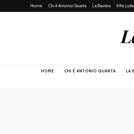
Home
Chi è Antonio Quarta
La Baviera
Il Re Lud
L
HOME
CHI È ANTONIO QUARTA
LA 