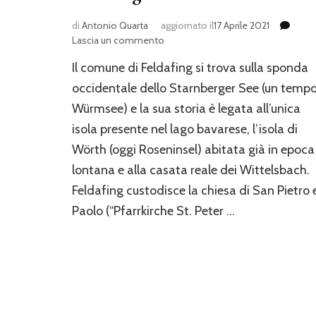
di
Antonio Quarta
aggiornato il
17 Aprile 2021
su
Lascia un commento
La
Il comune di Feldafing si trova sulla sponda
chiesa
di
occidentale dello Starnberger See (un temp
San
Würmsee) e la sua storia è legata all’unica
Pietro
isola presente nel lago bavarese, l’isola di
e
Paolo
Wörth (oggi Roseninsel) abitata già in epoca
a
lontana e alla casata reale dei Wittelsbach.
Feldafing
Feldafing custodisce la chiesa di San Pietro 
Paolo (“Pfarrkirche St. Peter …