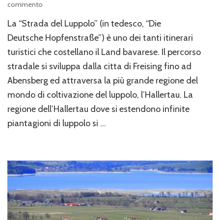
su
commento
Itinerari
La “Strada del Luppolo” (in tedesco, “Die
turistici
bavaresi,
Deutsche Hopfenstraße”) è uno dei tanti itinerari
la
turistici che costellano il Land bavarese. Il percorso
Strada
stradale si sviluppa dalla citta di Freising fino ad
del
Luppolo
Abensberg ed attraversa la più grande regione del
(Deutsche Hopfenstraße)
mondo di coltivazione del luppolo, l’Hallertau. La
regione dell’Hallertau dove si estendono infinite
piantagioni di luppolo si …