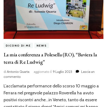
DICONO DI ME
NEWS
La mia conferenza a Polesella (RO), “Baviera la
terra di Re Ludwig”
di
Antonio Quarta
aggiornato il
9 Luglio 2023
Lascia un
su
commento
La
L’acclamata performance dello scorso 10 maggio a
mia
conferenza
Ferrara nel pregevole palazzo Roverella ha avuto
a
positivi riscontri anche…in Veneto, tanto da essere
Polesella
contattato il giorno dopo! “Amici comuni mi hanno
(RO),