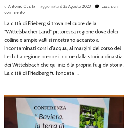
di
Antonio Quarta
aggiornato il
25 Agosto 2023
Lascia un
su
commento
La
La città di Frieberg si trova nel cuore della
città
di
“Wittelsbacher Land” pittoresca regione dove dolci
Friedberg
colline e ampie valli si mostrano accanto a
e
incontaminati corsi d’acqua, ai margini del corso del
il
“Castello
Lech. La regione prende il nome dalla storica dinastia
Wittelsbach”
dei Wittelsbach che qui iniziò la propria fulgida storia.
La città di Friedberg fu fondata …