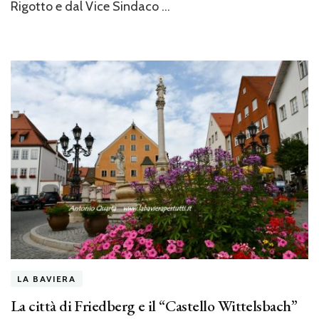
Rigotto e dal Vice Sindaco …
terra
di
Re
Ludwig”
LA BAVIERA
La città di Friedberg e il “Castello Wittelsbach”