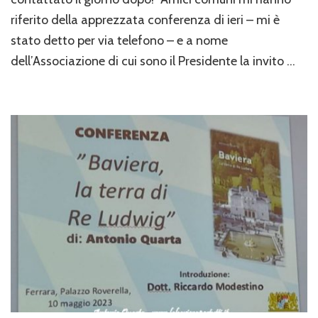
“Baviera
riferito della apprezzata conferenza di ieri – mi è
la
stato detto per via telefono – e a nome
terra
di
dell’Associazione di cui sono il Presidente la invito …
Re
Ludwig”