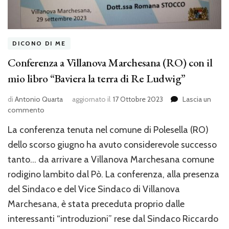
DICONO DI ME
Conferenza a Villanova Marchesana (RO) con il
mio libro “Baviera la terra di Re Ludwig”
di
Antonio Quarta
aggiornato il
17 Ottobre 2023
Lascia un
su
commento
Conferenza
La conferenza tenuta nel comune di Polesella (RO)
a
Villanova
dello scorso giugno ha avuto considerevole successo
Marchesana
tanto… da arrivare a Villanova Marchesana comune
(RO)
rodigino lambito dal Pò. La conferenza, alla presenza
con
il
del Sindaco e del Vice Sindaco di Villanova
mio
Marchesana, è stata preceduta proprio dalle
libro
“Baviera
interessanti “introduzioni” rese dal Sindaco Riccardo
la