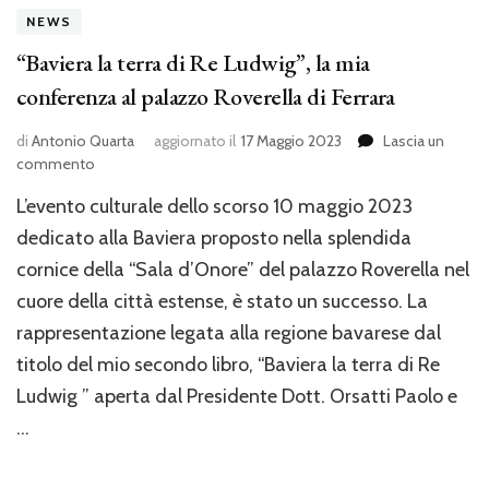
NEWS
“Baviera la terra di Re Ludwig”, la mia
conferenza al palazzo Roverella di Ferrara
di
Antonio Quarta
aggiornato il
17 Maggio 2023
Lascia un
su
commento
“Baviera
L’evento culturale dello scorso 10 maggio 2023
la
terra
dedicato alla Baviera proposto nella splendida
di
cornice della “Sala d’Onore” del palazzo Roverella nel
Re
cuore della città estense, è stato un successo. La
Ludwig”,
la
rappresentazione legata alla regione bavarese dal
mia
titolo del mio secondo libro, “Baviera la terra di Re
conferenza
al
Ludwig ” aperta dal Presidente Dott. Orsatti Paolo e
palazzo
…
Roverella
di
Ferrara