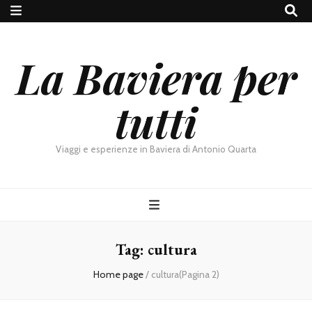
La Baviera per
tutti
Viaggi e esperienze in Baviera di Antonio Quarta
Tag:
cultura
Home page
/
cultura
(Pagina 2)