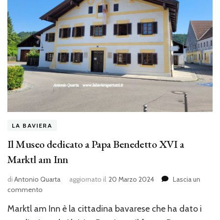
LA BAVIERA
Il Museo dedicato a Papa Benedetto XVI a
Marktl am Inn
di
Antonio Quarta
aggiornato il
20 Marzo 2024
Lascia un
su
commento
Il
Marktl am Inn è la cittadina bavarese che ha dato i
Museo
dedicato