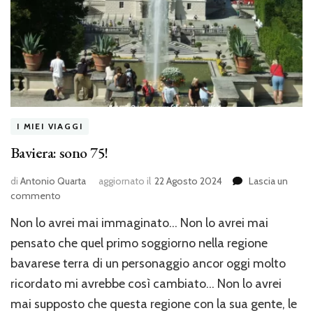
I MIEI VIAGGI
Baviera: sono 75!
di
Antonio Quarta
aggiornato il
22 Agosto 2024
Lascia un
su
commento
Baviera:
Non lo avrei mai immaginato… Non lo avrei mai
sono
75!
pensato che quel primo soggiorno nella regione
bavarese terra di un personaggio ancor oggi molto
ricordato mi avrebbe così cambiato… Non lo avrei
mai supposto che questa regione con la sua gente, le