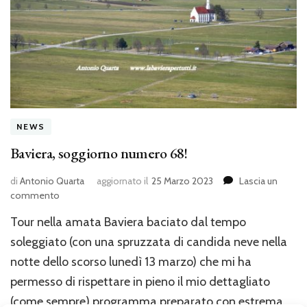
NEWS
Baviera, soggiorno numero 68!
di
Antonio Quarta
aggiornato il
25 Marzo 2023
Lascia un
su
commento
Baviera,
Tour nella amata Baviera baciato dal tempo
soggiorno
numero
soleggiato (con una spruzzata di candida neve nella
68!
notte dello scorso lunedì 13 marzo) che mi ha
permesso di rispettare in pieno il mio dettagliato
(come sempre) programma preparato con estrema