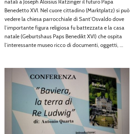
natali a Joseph Aloisius Ratzinger il futuro Papa
a
Benedetto XVI. Nel cuore cittadino (Marktplatz) si può
Papa
vedere la chiesa parrocchiale di Sant’Osvaldo dove
Benedetto
XVI
l’importante figura religiosa fu battezzata e la casa
a
natale (Geburtshaus Paps Benedikt XVI) che ospita
Marktl
am
l’interessante museo ricco di documenti, oggetti, …
Inn