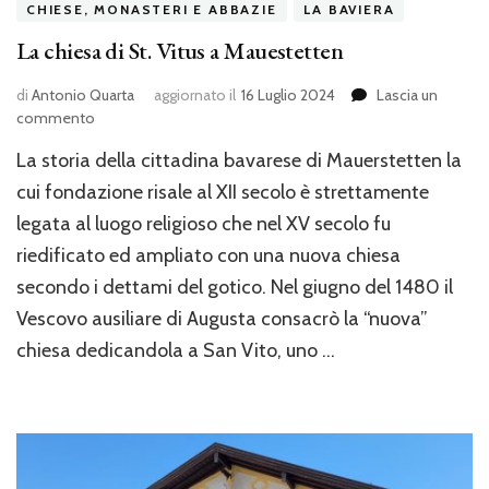
CHIESE, MONASTERI E ABBAZIE
LA BAVIERA
La chiesa di St. Vitus a Mauestetten
di
Antonio Quarta
aggiornato il
16 Luglio 2024
Lascia un
su
commento
La
La storia della cittadina bavarese di Mauerstetten la
chiesa
di
cui fondazione risale al XII secolo è strettamente
St.
legata al luogo religioso che nel XV secolo fu
Vitus
riedificato ed ampliato con una nuova chiesa
a
Mauestetten
secondo i dettami del gotico. Nel giugno del 1480 il
Vescovo ausiliare di Augusta consacrò la “nuova”
chiesa dedicandola a San Vito, uno …