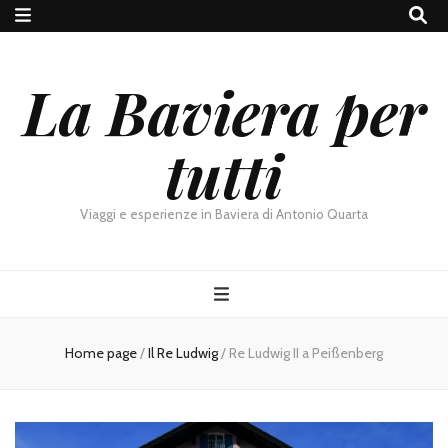
La Baviera per
tutti
Viaggi e esperienze in Baviera di Antonio Quarta
Home page
/
Il Re Ludwig
/
Re Ludwig II a Peißenberg