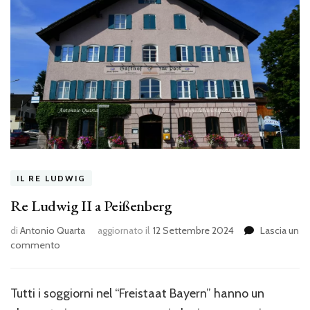
IL RE LUDWIG
Re Ludwig II a Peißenberg
di
Antonio Quarta
aggiornato il
12 Settembre 2024
Lascia un
su
commento
Re
Ludwig
II
Tutti i soggiorni nel “Freistaat Bayern” hanno un
a