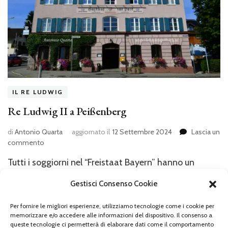
IL RE LUDWIG
Re Ludwig II a Peißenberg
di
Antonio Quarta
aggiornato il
12 Settembre 2024
Lascia un
su
commento
Re
Tutti i soggiorni nel “Freistaat Bayern” hanno un
Ludwig
II
elemento in comune, ovverosia la ricerca quasi
Gestisci Consenso Cookie
a
spasmodica di un luogo, monumento o altro legato
Peißenberg
alla vita di Ludwig II Re di Baviera, la cui storia mi ha
Per fornire le migliori esperienze, utilizziamo tecnologie come i cookie per
memorizzare e/o accedere alle informazioni del dispositivo. Il consenso a
fortemente emozionato ed impressionato! La frase
queste tecnologie ci permetterà di elaborare dati come il comportamento