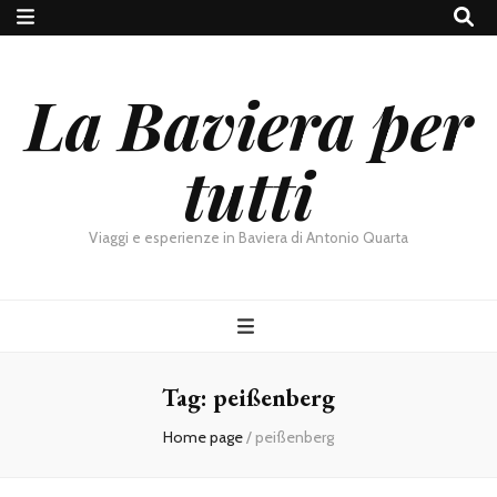
La Baviera per
tutti
Viaggi e esperienze in Baviera di Antonio Quarta
Tag:
peißenberg
Home page
/
peißenberg