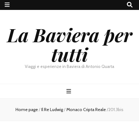
La Baviera per
tutti
Viaggi e esperienze in Baviera di Antonio Quarta
Home page
/
Il Re Ludwig
/
Monaco Cripta Reale
/
201.3bis