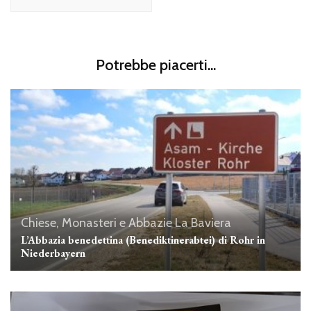
Potrebbe piacerti...
Chiese, Monasteri e Abbazie
La Baviera
L’Abbazia benedettina (Benediktinerabtei) di Rohr in
Niederbayern