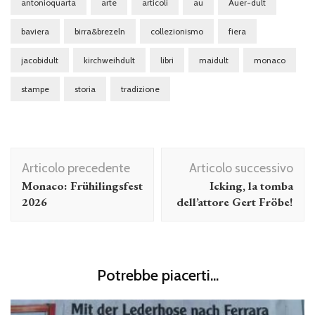
antonioquarta
arte
articoli
au
Auer-dult
baviera
birra&brezeln
collezionismo
fiera
jacobidult
kirchweihdult
libri
maidult
monaco
stampe
storia
tradizione
Navigazione
Articolo precedente
Articolo successivo
articolo
Monaco: Frühilingsfest
Icking, la tomba
2026
dell’attore Gert Fröbe!
Potrebbe piacerti...