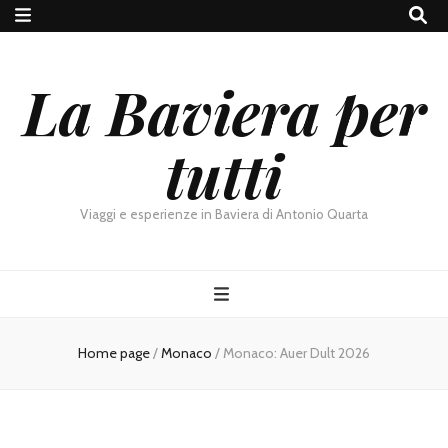
La Baviera per
tutti
Viaggi e esperienze in Baviera di Antonio Quarta
Home page
/
Monaco
/
Monaco: Auer Dult 2026