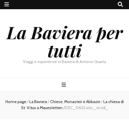
La Baviera per
tutti
Viaggi e esperienze in Baviera di Antonio Quarta
Home page
/
La Baviera
/
Chiese, Monasteri e Abbazie
/
La chiesa di
St. Vitus a Mauestetten
/
DSC_0423.sito_.m.rid_