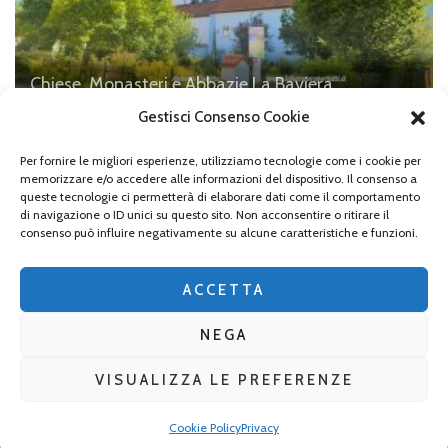
Chiese, Monasteri e Abbazie
La Baviera
La Welfen Münster di Steingaden
Gestisci Consenso Cookie
Per fornire le migliori esperienze, utilizziamo tecnologie come i cookie per
memorizzare e/o accedere alle informazioni del dispositivo. Il consenso a
queste tecnologie ci permetterà di elaborare dati come il comportamento
di navigazione o ID unici su questo sito. Non acconsentire o ritirare il
Lascia un commento
consenso può influire negativamente su alcune caratteristiche e funzioni.
Devi essere
connesso
per inviare un commento.
ACCETTA
NEGA
VISUALIZZA LE PREFERENZE
2026 Copyright
La Baviera per tutti
.
Blossom Mommy Blog |
Sviluppato da
Blossom Themes
. Powered by
WordPress
.
Privacy
Cookie Policy
Privacy