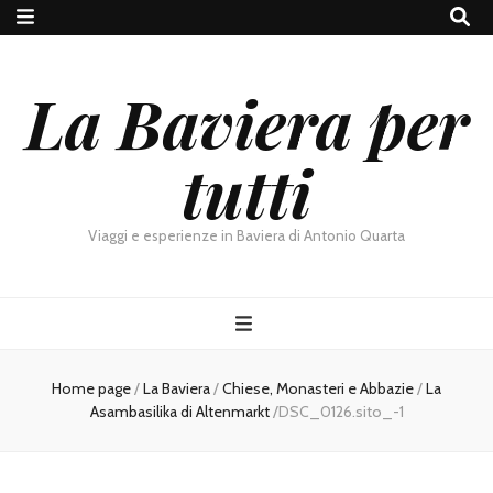
La Baviera per
tutti
Viaggi e esperienze in Baviera di Antonio Quarta
Home page
/
La Baviera
/
Chiese, Monasteri e Abbazie
/
La
Asambasilika di Altenmarkt
/
DSC_0126.sito_-1