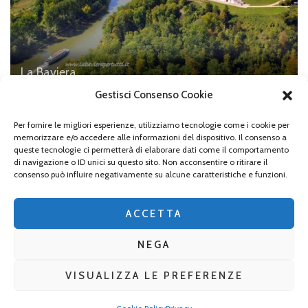
La Baviera
La Befreiungshalle di Kelheim
Gestisci Consenso Cookie
Per fornire le migliori esperienze, utilizziamo tecnologie come i cookie per
memorizzare e/o accedere alle informazioni del dispositivo. Il consenso a
queste tecnologie ci permetterà di elaborare dati come il comportamento
di navigazione o ID unici su questo sito. Non acconsentire o ritirare il
Lascia un commento
consenso può influire negativamente su alcune caratteristiche e funzioni.
Devi essere
connesso
per inviare un commento.
ACCETTA
NEGA
VISUALIZZA LE PREFERENZE
2026 Copyright
La Baviera per tutti
.
Blossom Mommy Blog |
Sviluppato da
Blossom Themes
. Powered by
WordPress
.
Privacy