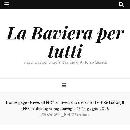
La Baviera per
tutti
Viaggi e esperienze in Baviera di Antonio Quarta
Home page
/
News
/
Il 140^ anniversario della morte di Re Ludwig II
(140. Todestag König Ludwig II), 13-14 giugno 2026
/
20260614_104012.m.rido