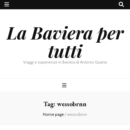
La Baviera per
tutti
Viaggi e esperienze in Baviera di Antonio Quarta
Tag:
wessobrnn
Home page
/
wessobrnn