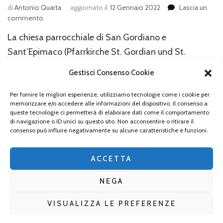
di
Antonio Quarta
aggiornato il
12 Gennaio 2022
Lascia un
su
commento
La
La chiesa parrocchiale di San Gordiano e
chiesa
di
Sant’Epimaco (Pfarrkirche St. Gordian und St.
San
Epimach) si trova nel comune di Stöttwang, nei pressi
Gordiano
Gestisci Consenso Cookie
di Kaufbeuren la città bavarese gemellata con
e
Sant’Epimaco
Ferrara. La comunità di Stöttwang aveva un piccolo
Per fornire le migliori esperienze, utilizziamo tecnologie come i cookie per
a
memorizzare e/o accedere alle informazioni del dispositivo. Il consenso a
monastero fin dall’800 che passò sotto la
Stöttwang
queste tecnologie ci permetterà di elaborare dati come il comportamento
di navigazione o ID unici su questo sito. Non acconsentire o ritirare il
giurisdizione dell’abbazia di Kempten nell’831 e fino
consenso può influire negativamente su alcune caratteristiche e funzioni.
alla Secolarizzazione. Questo piccolo …
ACCETTA
NEGA
VISUALIZZA LE PREFERENZE
2026 Copyright
La Baviera per tutti
.
Blossom Mommy Blog |