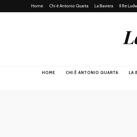
Home
Chi è Antonio Quarta
La Baviera
Il Re Lud
L
HOME
CHI È ANTONIO QUARTA
LA 