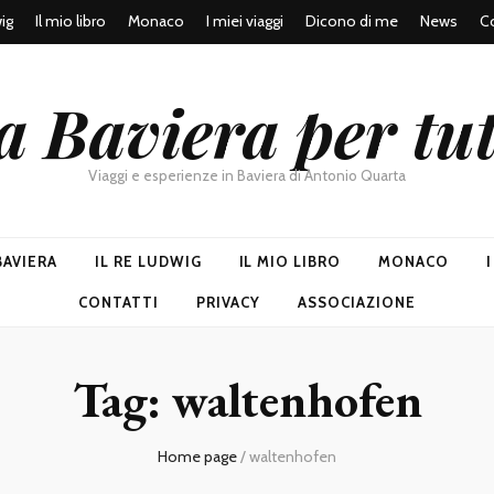
wig
Il mio libro
Monaco
I miei viaggi
Dicono di me
News
Co
a Baviera per tut
Viaggi e esperienze in Baviera di Antonio Quarta
BAVIERA
IL RE LUDWIG
IL MIO LIBRO
MONACO
CONTATTI
PRIVACY
ASSOCIAZIONE
Tag:
waltenhofen
Home page
/
waltenhofen