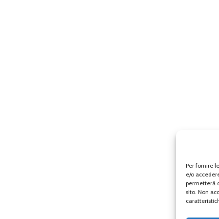
Per fornire 
e/o accedere
permetterà d
sito. Non ac
caratteristic