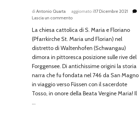
di
Antonio Quarta
aggiornato il
17 Dicembre 2021
su
Lascia un commento
La
La chiesa cattolica di S. Maria e Floriano
chiesa
di
(Pfarrkirche St. Maria und Florian) nel
S.
distretto di Waltenhofen (Schwangau)
Maria
dimora in pittoresca posizione sulle rive del
e
Floriano
Forggensee. Di antichissime origini la storia
a
narra che fu fondata nel 746 da San Magno
Waltenhofen
in viaggio verso Füssen con il sacerdote
Tosso, in onore della Beata Vergine Maria! Il
…