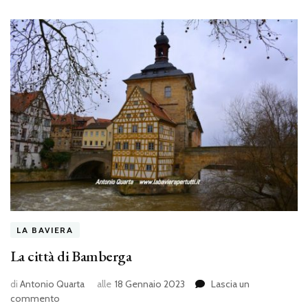
LA BAVIERA
La città di Bamberga
di
Antonio Quarta
alle
18 Gennaio 2023
Lascia un
su
commento