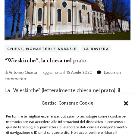
CHIESE, MONASTERI E ABBAZIE
LA BAVIERA
“Wieskirche”, la chiesa nel prato.
di
Antonio Quarta
aggiornato il
15 Aprile 2020
Lascia un
su
commento
“Wieskirche”,
La “Wieskirche” (letteralmente chiesa nel prato), il
la
chiesa
santuario del Cristo Flagellato è una dei capolavori
Gestisci Consenso Cookie
nel
più rappresentativi del rococò bavarese. Eretta su una
prato.
piccola collina a ridosso delle Alpi bavaresi, il suo
Per fornire le migliori esperienze, utilizziamo tecnologie come i cookie per
memorizzare e/o accedere alle informazioni del dispositivo. Il consenso a
profilo dai tenui colori del bianco e del giallo spicca
queste tecnologie ci permetterà di elaborare dati come il comportamento
di navigazione o ID unici su questo sito. Non acconsentire o ritirare il
tra il verde circostante ed è visibile già da lontano. La