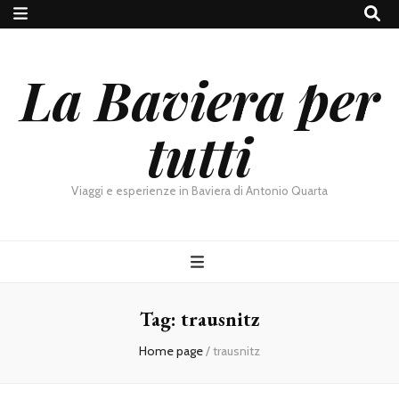
La Baviera per
tutti
Viaggi e esperienze in Baviera di Antonio Quarta
Tag:
trausnitz
Home page
/
trausnitz