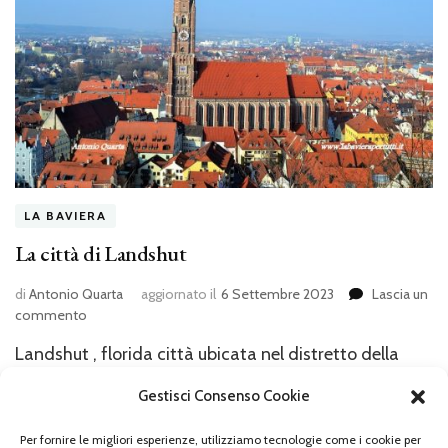
LA BAVIERA
La città di Landshut
di
Antonio Quarta
aggiornato il
6 Settembre 2023
Lascia un
su
commento
La
Landshut , florida città ubicata nel distretto della
città
di
Bassa Baviera (Niederbayern), conta oggi circa 60
Gestisci Consenso Cookie
Landshut
mila abitanti ed è stata, un tempo, una tra le città più
importanti della regione tedesca. Bagnata dall’Isar e
Per fornire le migliori esperienze, utilizziamo tecnologie come i cookie per