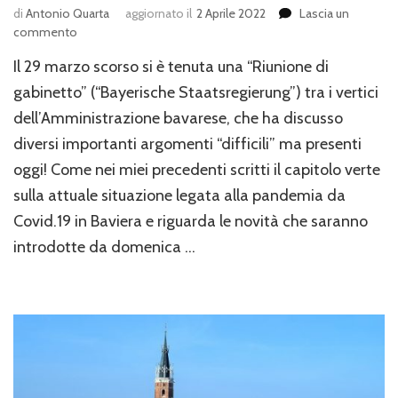
di
Antonio Quarta
aggiornato il
2 Aprile 2022
Lascia un
su
commento
Emergenza
Il 29 marzo scorso si è tenuta una “Riunione di
sanitaria
“Covid.19”
gabinetto” (“Bayerische Staatsregierung”) tra i vertici
in
dell’Amministrazione bavarese, che ha discusso
Baviera,
diversi importanti argomenti “difficili” ma presenti
decimo
aggiornamento
oggi! Come nei miei precedenti scritti il capitolo verte
2022
sulla attuale situazione legata alla pandemia da
Covid.19 in Baviera e riguarda le novità che saranno
introdotte da domenica …