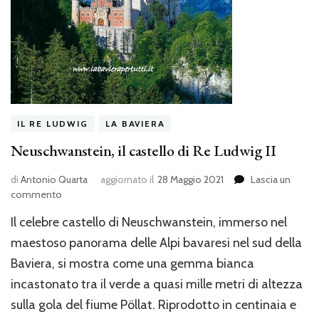
IL RE LUDWIG
LA BAVIERA
Neuschwanstein, il castello di Re Ludwig II
di
Antonio Quarta
aggiornato il
28 Maggio 2021
Lascia un
su
commento
Neuschwanstein,
Il celebre castello di Neuschwanstein, immerso nel
il
castello
maestoso panorama delle Alpi bavaresi nel sud della
di
Baviera, si mostra come una gemma bianca
Re
incastonato tra il verde a quasi mille metri di altezza
Ludwig
II
sulla gola del fiume Pöllat. Riprodotto in centinaia e