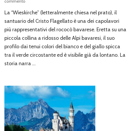
su
commento
“Wieskirche”,
La “Wieskirche” (letteralmente chiesa nel prato), il
la
chiesa
santuario del Cristo Flagellato è una dei capolavori
nel
più rappresentativi del rococò bavarese. Eretta su una
prato.
piccola collina a ridosso delle Alpi bavaresi, il suo
profilo dai tenui colori del bianco e del giallo spicca
tra il verde circostante ed è visibile già da lontano. La
storia narra …