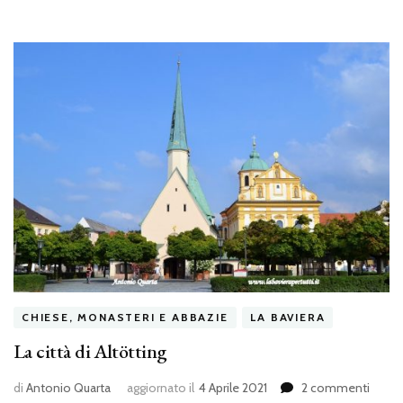
CHIESE, MONASTERI E ABBAZIE
LA BAVIERA
La città di Altötting
su
di
Antonio Quarta
aggiornato il
4 Aprile 2021
2 commenti