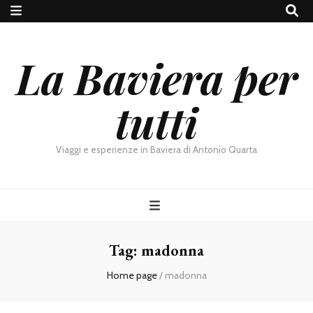
La Baviera per
tutti
Viaggi e esperienze in Baviera di Antonio Quarta
Tag:
madonna
Home page
/
madonna