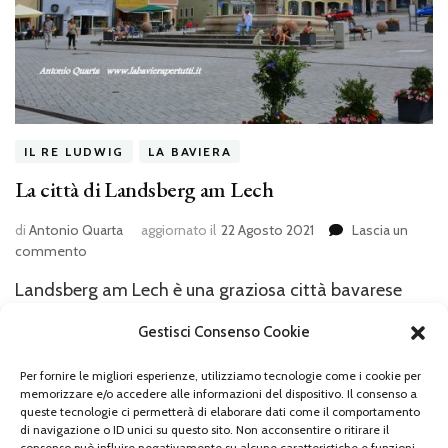
IL RE LUDWIG
LA BAVIERA
La città di Landsberg am Lech
di
Antonio Quarta
aggiornato il
22 Agosto 2021
Lascia un
su
commento
La
Landsberg am Lech è una graziosa città bavarese
città
di
attraversata dal fiume Lech. Insignita dal
Gestisci Consenso Cookie
Landsberg
settimanale “Stern” quale città tra le migliori per
am
qualità della vita, conta oggi circa 28 mila abitanti.
Lech
Per fornire le migliori esperienze, utilizziamo tecnologie come i cookie per
memorizzare e/o accedere alle informazioni del dispositivo. Il consenso a
Già molto prima della sua fondazione (XIII secolo) il
queste tecnologie ci permetterà di elaborare dati come il comportamento
di navigazione o ID unici su questo sito. Non acconsentire o ritirare il
Duca Enrico il Leone (Einrich der Löwe) aveva fatto
consenso può influire negativamente su alcune caratteristiche e funzioni.