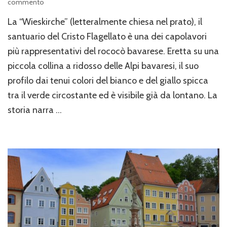
su
commento
“Wieskirche”,
La “Wieskirche” (letteralmente chiesa nel prato), il
la
chiesa
santuario del Cristo Flagellato è una dei capolavori
nel
più rappresentativi del rococò bavarese. Eretta su una
prato.
piccola collina a ridosso delle Alpi bavaresi, il suo
profilo dai tenui colori del bianco e del giallo spicca
tra il verde circostante ed è visibile già da lontano. La
storia narra …