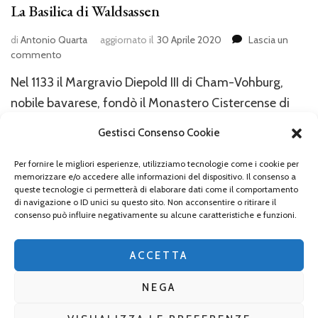
La Basilica di Waldsassen
di
Antonio Quarta
aggiornato il
30 Aprile 2020
Lascia un
su
commento
La
Nel 1133 il Margravio Diepold III di Cham-Vohburg,
Basilica
di
nobile bavarese, fondò il Monastero Cistercense di
Waldsassen
Waldsassen. I primi monaci cistercensi arrivarono
Gestisci Consenso Cookie
dall’Abbazia di Volkenroda in Turingia e nello stesso
secolo fondarono altri monasteri a Bronnbach
Per fornire le migliori esperienze, utilizziamo tecnologie come i cookie per
memorizzare e/o accedere alle informazioni del dispositivo. Il consenso a
(Baden Württemberg), Walderbach (Baviera ) e in
queste tecnologie ci permetterà di elaborare dati come il comportamento
di navigazione o ID unici su questo sito. Non acconsentire o ritirare il
Repubblica Ceca (Ossegg). La leggenda della sua
consenso può influire negativamente su alcune caratteristiche e funzioni.
fondazione fu trascritta nel XIV secolo …
ACCETTA
NEGA