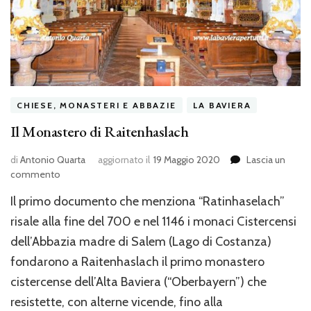
CHIESE, MONASTERI E ABBAZIE
LA BAVIERA
Il Monastero di Raitenhaslach
di
Antonio Quarta
aggiornato il
19 Maggio 2020
Lascia un
su
commento
Il
Il primo documento che menziona “Ratinhaselach”
Monastero
di
risale alla fine del 700 e nel 1146 i monaci Cistercensi
Raitenhaslach
dell’Abbazia madre di Salem (Lago di Costanza)
fondarono a Raitenhaslach il primo monastero
cistercense dell’Alta Baviera (“Oberbayern”) che
resistette, con alterne vicende, fino alla