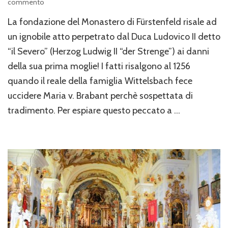
su
commento
Il
La fondazione del Monastero di Fürstenfeld risale ad
Monastero
di
un ignobile atto perpetrato dal Duca Ludovico II detto
Fürstenfeld
“il Severo” (Herzog Ludwig II “der Strenge”) ai danni
della sua prima moglie! I fatti risalgono al 1256
quando il reale della famiglia Wittelsbach fece
uccidere Maria v. Brabant perchè sospettata di
tradimento. Per espiare questo peccato a …