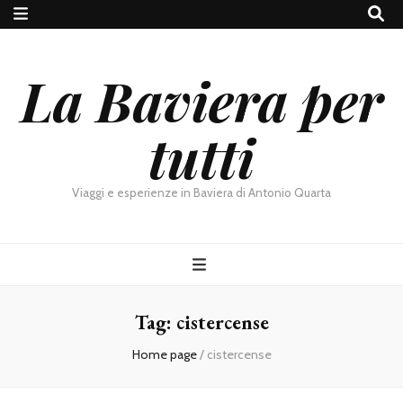
La Baviera per
tutti
Viaggi e esperienze in Baviera di Antonio Quarta
Tag:
cistercense
Home page
/
cistercense