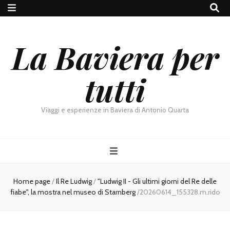
La Baviera per
tutti
Viaggi e esperienze in Baviera di Antonio Quarta
Home page
/
Il Re Ludwig
/
"Ludwig II - Gli ultimi giorni del Re delle
fiabe", la mostra nel museo di Starnberg
/
20260614_155328.m.rido