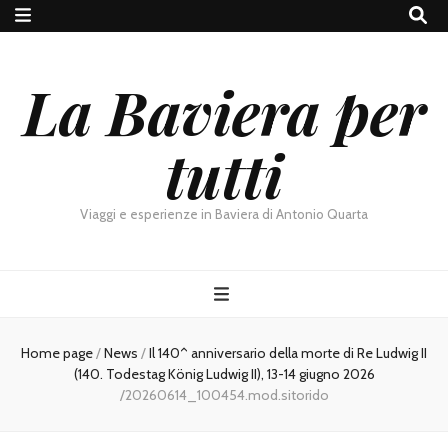
La Baviera per
tutti
Viaggi e esperienze in Baviera di Antonio Quarta
Home page
/
News
/
Il 140^ anniversario della morte di Re Ludwig II
(140. Todestag König Ludwig II), 13-14 giugno 2026
/
20260614_100454.mod.sitorido