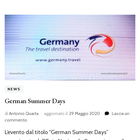
NEWS
German Summer Days
di
Antonio Quarta
aggiornato il
29 Maggio 2020
Lascia un
su
commento
German
L’evento dal titolo “German Summer Days”
Summer
Days