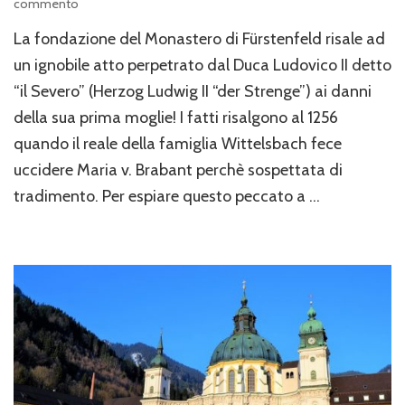
su
commento
Il
La fondazione del Monastero di Fürstenfeld risale ad
Monastero
di
un ignobile atto perpetrato dal Duca Ludovico II detto
Fürstenfeld
“il Severo” (Herzog Ludwig II “der Strenge”) ai danni
della sua prima moglie! I fatti risalgono al 1256
quando il reale della famiglia Wittelsbach fece
uccidere Maria v. Brabant perchè sospettata di
tradimento. Per espiare questo peccato a …