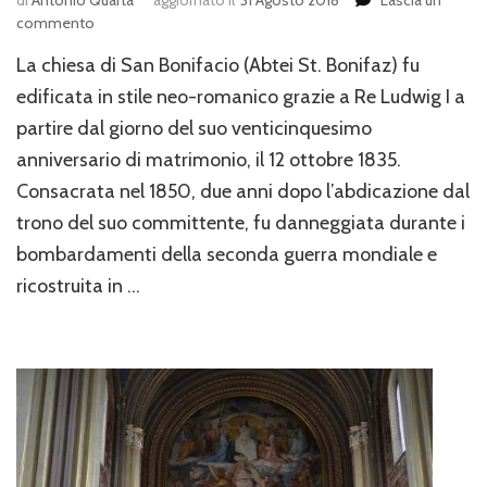
su
commento
Le
La chiesa di San Bonifacio (Abtei St. Bonifaz) fu
chiese
nel
edificata in stile neo-romanico grazie a Re Ludwig I a
centro
partire dal giorno del suo venticinquesimo
di
anniversario di matrimonio, il 12 ottobre 1835.
Monaco,
St.
Consacrata nel 1850, due anni dopo l’abdicazione dal
Bonifaz
trono del suo committente, fu danneggiata durante i
bombardamenti della seconda guerra mondiale e
ricostruita in …