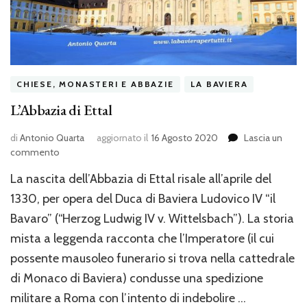
CHIESE, MONASTERI E ABBAZIE
LA BAVIERA
L’Abbazia di Ettal
di
Antonio Quarta
aggiornato il
16 Agosto 2020
Lascia un
su
commento
L’Abbazia
La nascita dell’Abbazia di Ettal risale all’aprile del
di
Ettal
1330, per opera del Duca di Baviera Ludovico IV “il
Bavaro” (“Herzog Ludwig IV v. Wittelsbach”). La storia
mista a leggenda racconta che l’Imperatore (il cui
possente mausoleo funerario si trova nella cattedrale
di Monaco di Baviera) condusse una spedizione
militare a Roma con l’intento di indebolire …