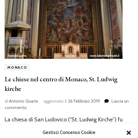
MONACO
Le chiese nel centro di Monaco, St. Ludwig
kirche
di
Antonio Quarta
aggiornato il
26 Febbraio 2019
Lascia un
su
commento
Le
La chiesa di San Ludovico (“St. Ludwig Kirche”) fu
chiese
nel
edificata a partire dal 1829 e precisamente dal 25
Gestisci Consenso Cookie
centro
agosto, giorno dedicato a San Ludovico. Nel 1844, l’8