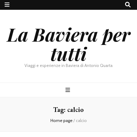
La Baviera per
tutti
Viaggi e esperienze in Baviera di Antonio Quarta
Tag:
calcio
Home page
/
calcio