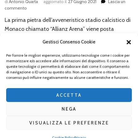
di
Antonio Quarta
aggiornato il
27 Giugno 2021
Lascia un
su
commento
L’Allianz
La prima pietra dell’avveneristico stadio calcistico di
Arena
di
Monaco chiamato “Allianz Arena” viene posta
Monaco
nell’ottobre del 2002 a Fröttmaning, quartiere della
di
Gestisci Consenso Cookie
città a nord del nucleo urbano. Lo stadio
Baviera
commissionato dalle due squadre calcistiche di
Per fornire le migliori esperienze, utilizziamo tecnologie come i cookie per
memorizzare e/o accedere alle informazioni del dispositivo. Il consenso a
Monaco, il “FC Bayern München” (atto di nascita
queste tecnologie ci permetterà di elaborare dati come il comportamento
di navigazione o ID unici su questo sito. Non acconsentire o ritirare il
1900 grazie a 11 soci e i cui primi colori della divisa
consenso può influire negativamente su alcune caratteristiche e funzioni.
sono …
ACCETTA
NEGA
VISUALIZZA LE PREFERENZE
2026 Copyright
La Baviera per tutti
.
Blossom Mommy Blog |
Sviluppato da
Blossom Themes
. Powered by
WordPress
.
Privacy
Cookie Policy
Privacy