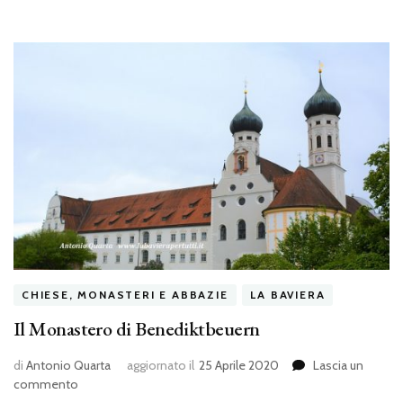
CHIESE, MONASTERI E ABBAZIE
LA BAVIERA
Il Monastero di Benediktbeuern
di
Antonio Quarta
aggiornato il
25 Aprile 2020
Lascia un
su
commento
Il