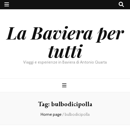
La Baviera per
tutti
Viaggi e esperienze in Baviera di Antonio Quarta
Tag:
bulbodicipolla
Home page
/
bulbodicipolla