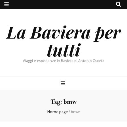
La Baviera per
tutti
Viaggi e esperienze in Baviera di Antonio Quarta
Tag:
bmw
Home page
/
bmw