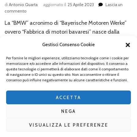
di
Antonio Quarta
aggiornato il
25 Aprile 2023
Lascia un
su
commento
Il
La “BMW” acronimo di “Bayerische Motoren Werke”
Mondo
BMW:
ovvero “Fabbrica di motori bavaresi” nasce dalla
“BMW
fusione di due industrie cittadine ubicate a Monaco
Welt”
Gestisci Consenso Cookie
di Baviera, come fabbrica per motori di aerei nel 1917,
e
“BMW
anno ufficiale della sua fondazione. L’avveneristico
Per fornire le migliori esperienze, utilizziamo tecnologie come i cookie per
Museum”
memorizzare e/o accedere alle informazioni del dispositivo. Il consenso a
grattacielo a forma di cilindro, “Headquarter” della
queste tecnologie ci permetterà di elaborare dati come il comportamento
di navigazione o ID unici su questo sito. Non acconsentire o ritirare il
casa automobilistica bavarese insieme all’adiacente
consenso può influire negativamente su alcune caratteristiche e funzioni.
spazio espositivo a forma di …
ACCETTA
NEGA
VISUALIZZA LE PREFERENZE
2026 Copyright
La Baviera per tutti
.
Blossom Mommy Blog |