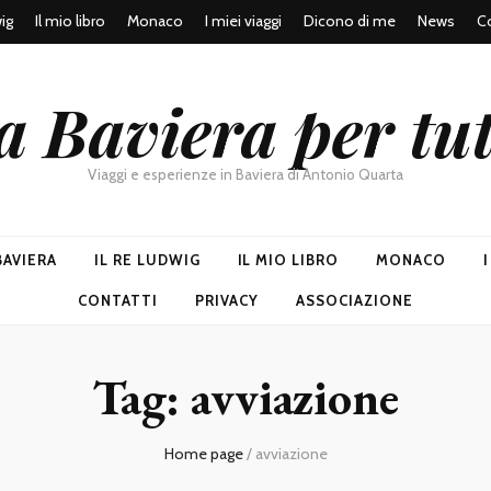
wig
Il mio libro
Monaco
I miei viaggi
Dicono di me
News
Co
a Baviera per tut
Viaggi e esperienze in Baviera di Antonio Quarta
BAVIERA
IL RE LUDWIG
IL MIO LIBRO
MONACO
CONTATTI
PRIVACY
ASSOCIAZIONE
Tag:
avviazione
Home page
/
avviazione