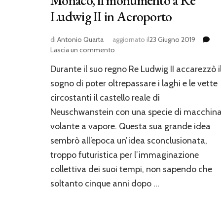
Monaco, il monumento a Re
Ludwig II in Aeroporto
di
Antonio Quarta
aggiornato il
23 Giugno 2019
su
Lascia un commento
Monaco,
Durante il suo regno Re Ludwig II accarezzò i
il
monumento
sogno di poter oltrepassare i laghi e le vette
a
circostanti il castello reale di
Re
Neuschwanstein con una specie di macchin
Ludwig
II
volante a vapore. Questa sua grande idea
in
sembrò all’epoca un’idea sconclusionata,
Aeroporto
troppo futuristica per l’immaginazione
collettiva dei suoi tempi, non sapendo che
soltanto cinque anni dopo …