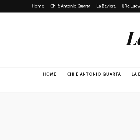
Home
Chi è Antonio Quarta
La Baviera
Il Re Lud
L
HOME
CHI È ANTONIO QUARTA
LA 