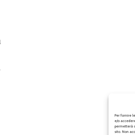
l
a
Per fornire 
e/o accedere
permetterà d
sito. Non ac