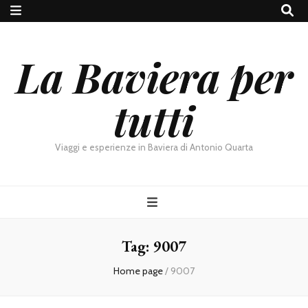
La Baviera per
tutti
Viaggi e esperienze in Baviera di Antonio Quarta
Tag:
9007
Home page
/
9007